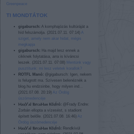
Greenpeace
TI MONDTÁTOK
gigabursch:
A komphajózás kultúráját a
híd felszámolja.
(
2021.07.11. 07:14
)
A
sziget, amely nem akar hidat, mégis
megkapja
gigabursch:
Ha majd lesz ennek a
cikknek folytatása, arra is kíváncsi
leszek.
(
2021.07.11. 07:08
)
Mentünk vagy
pusztítunk: mi lesz veletek korallok?
ROTFL Manó:
@gigabursch: Igen, nekem
is felugrott ma. Szívesen belenéznék a
blog.hu endzsinbe, hogy milyen ind...
(
2021.07.08. 20:19
)
Az Ördög
úszómedencéje
ⲘⲁⲭѴⲁl ⲂⲓrⲥⲁⲘⲁⲛ ⲔöⲍÍró:
@Frady Endre:
Zorbán ellopta a vízesést, s stadiont
épített belőle.
(
2021.07.08. 16:46
)
Az
Ördög úszómedencéje
ⲘⲁⲭѴⲁl ⲂⲓrⲥⲁⲘⲁⲛ ⲔöⲍÍró:
Rendkívül