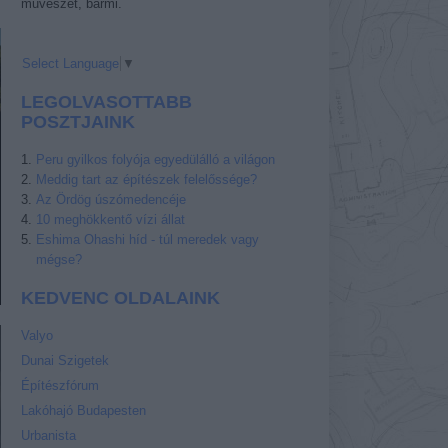
művészet, bármi.
Select Language
▼
LEGOLVASOTTABB
POSZTJAINK
Peru gyilkos folyója egyedülálló a világon
Meddig tart az építészek felelőssége?
Az Ördög úszómedencéje
10 meghökkentő vízi állat
Eshima Ohashi híd - túl meredek vagy
mégse?
KEDVENC OLDALAINK
Valyo
Dunai Szigetek
Építészfórum
Lakóhajó Budapesten
Urbanista