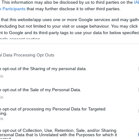
. This information may also be disclosed by us to third parties on the
IA
Participants
that may further disclose it to other third parties.
 that this website/app uses one or more Google services and may gath
including but not limited to your visit or usage behaviour. You may click 
 to Google and its third-party tags to use your data for below specifi
ogle consent section.
l Data Processing Opt Outs
o opt-out of the Sharing of my personal data.
ezési folyamat másképp néz ki, akkor indul az egész, amikor elkészül a
egy kellék, ehhez párosul mindig valami váratlan, valami meghökkentő ötlet
In
alósít meg.
o opt-out of the Sale of my Personal Data.
In
to opt-out of processing my Personal Data for Targeted
ing.
In
o opt-out of Collection, Use, Retention, Sale, and/or Sharing
ersonal Data that Is Unrelated with the Purposes for which it
lected.