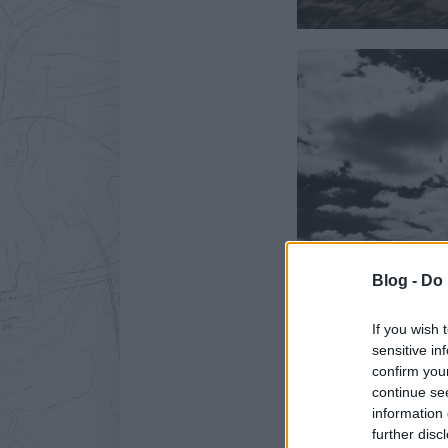
Blog -
Do 
If you wish 
sensitive in
confirm you
continue se
information 
further disc