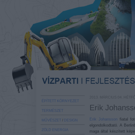
2013. MÁRCIUS 04. HÉTF
ÉPÍTETT KÖRNYEZET
Erik Johanss
TERMÉSZET
Erik Johansson
fiatal fo
MŰVÉSZET
/
DESIGN
elgondolkodtató. A Berli
ZÖLD ENERGIA
maga által készített kép