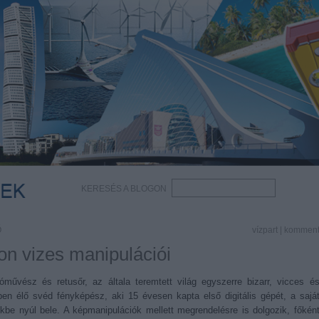
KERESÉS A BLOGON
Ő
vízpart
|
kommen
on vizes manipulációi
tóművész és retusőr, az általa teremtett világ egyszerre bizarr, vicces é
nben élő svéd fényképész, aki 15 évesen kapta első digitális gépét, a sajá
ekbe nyúl bele. A képmanipulációk mellett megrendelésre is dolgozik, főkén