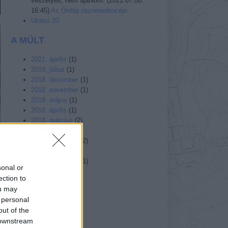
veszélyes, nem ajánlom.
(
2021.07.08.
16:45
)
Az Ördög úszómedencéje
Utolsó 20
A MÚLT
2021. április
(
1
)
2019. július
(
1
)
2018. december
(
1
)
2018. november
(
1
)
2018. május
(
1
)
2018. április
(
1
)
2018. március
(
2
)
2018. február
(
2
)
2017. december
(
2
)
2017. január
(
1
)
2016. november
(
1
)
sonal or
Tovább...
ection to
ou may
BELÉPÉS
 personal
out of the
 downstream