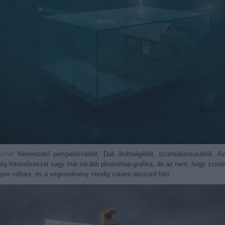
scher
félrevezető perspektíváiból, Dali őrültségéből, szürrealizmusából. A
ég fotóművészet vagy már inkább photoshop-grafika, de az nem, hogy szint
épre váltani, és a végeredmény mindig valami abszurd fotó.