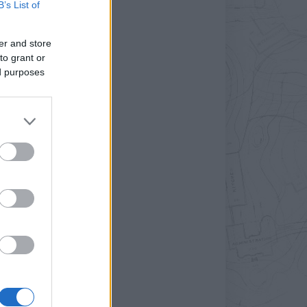
B’s List of
er and store
to grant or
ed purposes
z
,