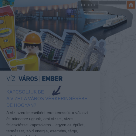
KAPCSOLJUK BE
t
A VIZET A VÁROS VÉRKERINGÉSÉBE!
DE HOGYAN?
A víz szerelmeseiként erre keressük a választ
és mindenre ugrunk, ami vízzel, vizes
s
fejlesztéssel kapcsolatos - legyen az épület,
t
természet, zöld energia, esemény, tárgy,
t