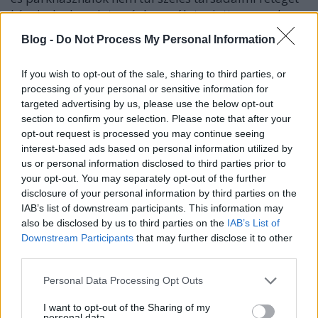
képviselnek, az intenzív használat miatt nemcsak a
természet sérült, de a kiaknázható funkciók száma is
Blog -
Do Not Process My Personal Information
csökkent, amihez nagyban hozzájárult az is, hogy a
tájkialakítás elég szegényes és nem túl jó az
If you wish to opt-out of the sale, sharing to third parties, or
összeköttetés az északi és déli részek között.
processing of your personal or sensitive information for
targeted advertising by us, please use the below opt-out
section to confirm your selection. Please note that after your
opt-out request is processed you may continue seeing
interest-based ads based on personal information utilized by
us or personal information disclosed to third parties prior to
your opt-out. You may separately opt-out of the further
disclosure of your personal information by third parties on the
IAB’s list of downstream participants. This information may
also be disclosed by us to third parties on the
IAB’s List of
Downstream Participants
that may further disclose it to other
third parties.
Please note that this website/app uses one or more Google
Personal Data Processing Opt Outs
services and may gather and store information including but
not limited to your visit or usage behaviour. You may click to
I want to opt-out of the Sharing of my
personal data.