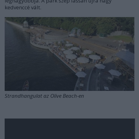
legnagyobbja. A park szép lassan újra nagy
kedvenccé vált.
Strandhangulat az Olive Beach-en