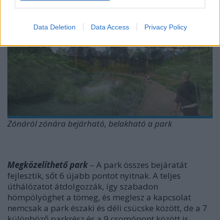
Data Deletion
Data Access
Privacy Policy
Zónáról zónára bejárható, belakható a park
Megközelíthető park
– A park összes bejáratát
fejlesztik, sőt 6 újabb pontot nyitnak. A teljes
úthálózatot átdolgozzák, így szabadon
hömpölyöghet a tömeg, és meglesz a kapcsolat
nemcsak a park északi és déli csücske között, de a 7
különböző parkrész és a 9 csomópont között is.