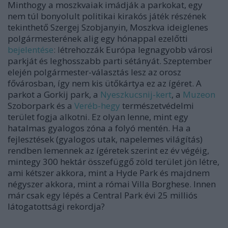
Minthogy a moszkvaiak imádják a parkokat, egy
nem túl bonyolult politikai kirakós játék részének
tekinthető Szergej Szobjanyin, Moszkva ideiglenes
polgármesterének alig egy hónappal ezelőtti
bejelentése
: l
étrehozzák Európa legnagyobb városi
parkját és leghosszabb parti sétányát. Szeptember
elején polgármester-választás lesz az orosz
fővárosban, így nem kis ütőkártya ez az ígéret. A
parkot a Gorkij park, a
Nyeszkucsnij-kert
, a
Muzeon
Szoborpark és a
Veréb-hegy
természetvédelmi
terület fogja alkotni. Ez olyan lenne, mint egy
hatalmas gyalogos zóna a folyó mentén. Ha a
fejlesztések (gyalogos utak, napelemes világítás)
rendben lemennek az ígéretek szerint ez év végéig,
mintegy 300 hektár összefüggő zöld terület jön létre,
ami kétszer akkora, mint a Hyde Park és majdnem
négyszer akkora, mint a római Villa Borghese. Innen
már csak egy lépés a Central Park évi 25 milliós
látogatottsági rekordja?