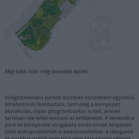
Még több zöld, még kevesebb épület
Világszínvonalú parkot azonban korántsem egyszerű
létrehozni és fenntartani, nem elég a környezeti
átalakulás, olyan programcsokor is kell, amivel
tartósan ide lehet vonzani az embereket. A tervezők a
park és környezete vizsgálata során ennek fényében
több kulcsproblémát is beazonosítottak: a látogatók
és parkhasználók nem túl széles társadalmi réteget