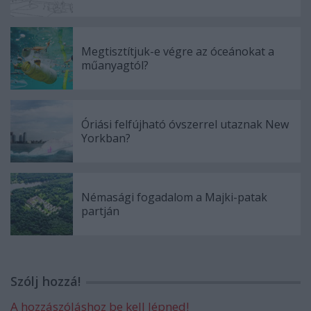
Megtisztítjuk-e végre az óceánokat a
műanyagtól?
Óriási felfújható óvszerrel utaznak New
Yorkban?
Némasági fogadalom a Majki-patak
partján
Szólj hozzá!
A hozzászóláshoz be kell lépned!