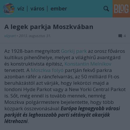
víz │ város │ ember
A legek parkja Moszkvában
vízpart
•
2013. augusztus 31.
4
Az 1928-ban megnyitott
Gorkij park
az orosz főváros
kultikus pihenőhelye, melyet a világhírű avantgárd
és konstruktivista építész,
Konstantin Melnikov
tervezett. A
Moszkva folyó
partján fekvő parkra
azonban ráfér a ráncfelvarrás, az 50 milliárd Ft-os
beruházástól azt várják, hogy lekörözi majd a
londoni Hyde Parkot vagy a New Yorki Central Parkot
is. Sőt, még ennél is tovább mennek, nemrég
Moszkva polgármestere bejelentette, hogy több
közpark összevonásával
Európa legnagyobb városi
parkját és leghosszabb parti sétányát akarják
létrehozni
.