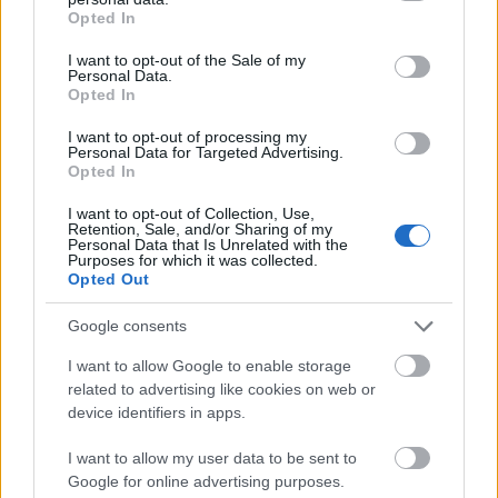
grant or deny consent to Google and its third-party tags to
A park térképe
Opted In
use your data for below specified purposes in below Google
consent section.
I want to opt-out of the Sale of my
Personal Data.
Opted In
Ezek leküzdésére a tervező iroda 3 egyszerű
I want to opt-out of processing my
irányvonalat határozott meg:
Personal Data for Targeted Advertising.
Opted In
I want to opt-out of Collection, Use,
Retention, Sale, and/or Sharing of my
Personal Data that Is Unrelated with the
Gyönyörű park
– A park szépségét kulturális és
Purposes for which it was collected.
természeti sokszínűsége adja, Az építészeti
Opted Out
örökséget és a gazdag növényvilágot összekapcsolva
6 új kertfelületet alakítanak ki és igyekeznek
Google consents
helyreállítani a vizuális kapcsolatot a parkban
I want to allow Google to enable storage
található nevezetességekkel.
related to advertising like cookies on web or
device identifiers in apps.
I want to allow my user data to be sent to
Google for online advertising purposes.