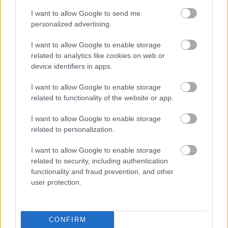
I want to allow Google to send me
personalized advertising.
I want to allow Google to enable storage
related to analytics like cookies on web or
device identifiers in apps.
I want to allow Google to enable storage
Akár növénytermesztés is folyhat a parkban
related to functionality of the website or app.
I want to allow Google to enable storage
related to personalization.
Aktív park
– Annak érdekében, hogy egész évben
mozgás és élet legyen a parkban, 9 különböző
I want to allow Google to enable storage
tevékenységi csomópontot hoznak létre. Ezek
related to security, including authentication
zónákra osztják a parkot, olyan funkciókkal, mint pl.
functionality and fraud prevention, and other
vízparti kertek, művészeti terek, családi és oktatási
user protection.
központ, városi játszótér, történelmi negyed vagy
sportpályák.
CONFIRM