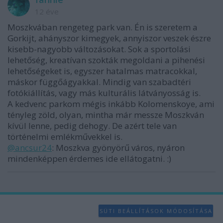
12 éve
Moszkvában rengeteg park van. Én is szeretem a
Gorkijt, ahányszor kimegyek, annyiszor veszek észre
kisebb-nagyobb változásokat. Sok a sportolási
lehetőség, kreatívan szokták megoldani a pihenési
lehetőségeket is, egyszer hatalmas matracokkal,
máskor függőágyakkal. Mindig van szabadtéri
fotókiállítás, vagy más kulturális látványosság is.
A kedvenc parkom mégis inkább Kolomenskoye, ami
tényleg zöld, olyan, mintha már messze Moszkván
kívül lenne, pedig dehogy. De azért tele van
történelmi emlékművekkel is.
@ancsur24
: Moszkva gyönyörű város, nyáron
mindenképpen érdemes ide ellátogatni. :)
SÜTI BEÁLLÍTÁSOK MÓDOSÍTÁSA