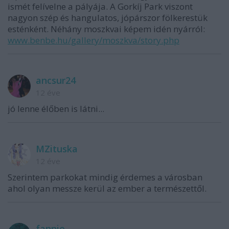
ismét felívelne a pályája. A Gorkíj Park viszont
nagyon szép és hangulatos, jópárszor fölkerestük
esténként. Néhány moszkvai képem idén nyárról:
www.benbe.hu/gallery/moszkva/story.php
ancsur24
12 éve
jó lenne élőben is látni...
MZituska
12 éve
Szerintem parkokat mindig érdemes a városban
ahol olyan messze kerül az ember a természettől.
fannie