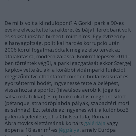
De mi is volt a kiindulópont? A Gorkij park a 90-es
évekre elveszítette karakterét és báját, lerobbant volt
és sokkal inkább hírhedt, mint híres. Egy évtizednyi
elhanyagoltság, politikai harc és korrupció után
2006 körül fogalmazódtak meg az első tervek az
átalakításra, modernizálásra. Konkrét lépések 2011-
ben történtek végül, a park igazgatását ekkor Szergej
Kapkov vette át, aki a korábbi vidámparki funkciót
megszűntetve elbontatott minden hullámvasutat és
gyorséttermi bódét, ingyenessé tette a belépést,
visszahozta a sportot (hivatásos aerobik, jóga és
salsa oktatókkal) és új funkciókat is meghonosított
(pétanque, strandröplabda pályák, szabadtéri mozi
és színház). Ezt tetézte az ingyenes wifi, a különböző
galériák jelenléte, pl. a Chelsea tulaj Roman
Abramovics élettársának kortárs
galériája
vagy
éppen a 18 ezer
m²
-es
jégpálya
, amely Európa