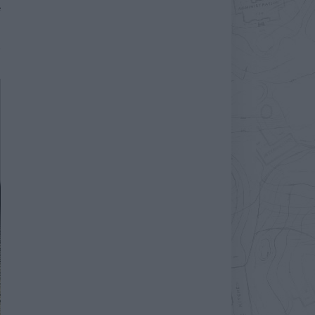
e
s
l
r