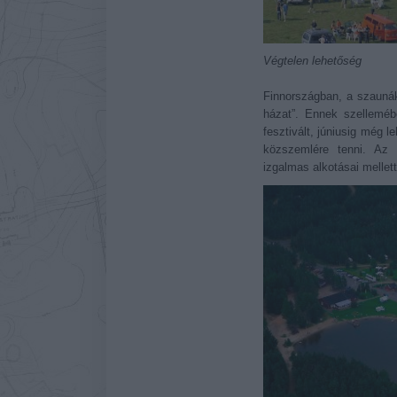
Végtelen lehetőség
Finnországban, a szaunák
házat”. Ennek szellemé
fesztivált, júniusig még l
közszemlére tenni. Az
izgalmas alkotásai mellet