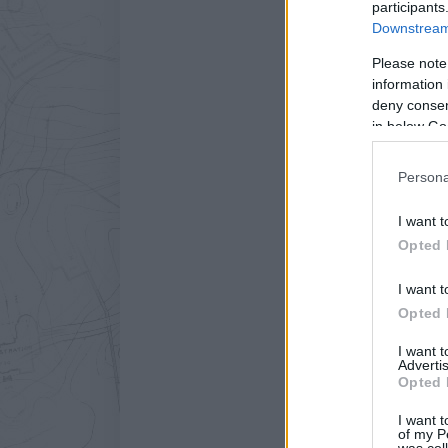
participants
Downstream 
Please note
information 
deny consent
in below Go
Persona
I want t
Opted 
I want t
Opted 
A március a Duna-parti i
I want 
Advertis
Egy éve indult el Délegy
Opted 
a
H3T építésziroda
együt
nyáron kipróbálható, a kulc
I want t
of my P
was col