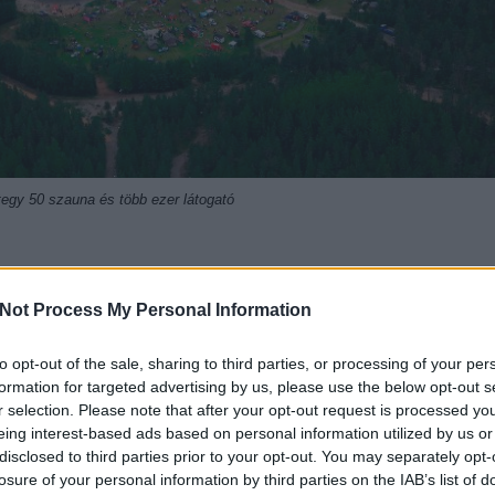
tegy 50 szauna és több ezer látogató
a
Nehru-part
átalakítása kapcsán írtunk, ők azok, akik civilként és a Dun
róbálják összehozni a víz I város I ember szentháromságot. Egy csomó Duna
Not Process My Personal Information
k már (pl. Dunatanösvény, Kacsakő Bajnokság), most pedig egy kiszuperál
ítottak át mobil szaunává. 4 hétvégén át lehet egyszerre izzadni és 
to opt-out of the sale, sharing to third parties, or processing of your per
gközelebb a Margit-híd budai hídfőjénél próbálkozhattok március 8-9-én.
formation for targeted advertising by us, please use the below opt-out s
r selection. Please note that after your opt-out request is processed y
eing interest-based ads based on personal information utilized by us or
disclosed to third parties prior to your opt-out. You may separately opt-
losure of your personal information by third parties on the IAB’s list of