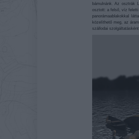
bámulnánk. Az osztrák 
osztott: a felső, víz fele
panorámaablakokkal látt
közelíthető meg, az áram
szállodai szolgáltatásként 