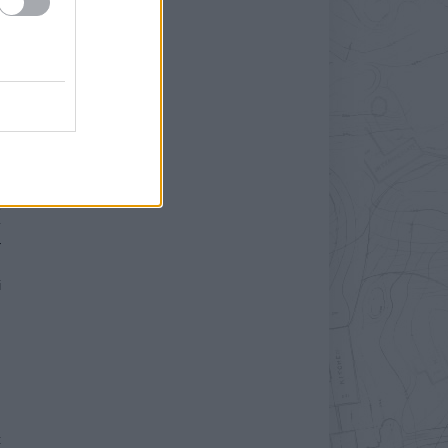
i
l
a
ő
a
k
y
r
m
ű
,
t