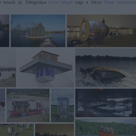
ab készül, pl. Délegyháza
vízen lebegő
vagy a VaLyo
Dunai panorámá