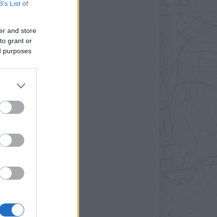
B’s List of
er and store
to grant or
ed purposes
s
-