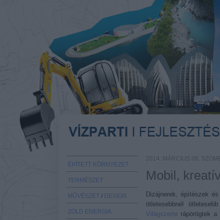
2014. MÁRCIUS 08. SZOM
ÉPÍTETT KÖRNYEZET
Mobil, kreatí
TERMÉSZET
Dizájnerek, építészek é
MŰVÉSZET
/
DESIGN
ötletesebbnél ötletese
ZÖLD ENERGIA
Világszerte
rápörögtek a m