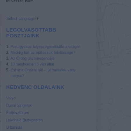
művészet, bármi.
s
Select Language
▼
LEGOLVASOTTABB
POSZTJAINK
Peru gyilkos folyója egyedülálló a világon
Meddig tart az építészek felelőssége?
Az Ördög úszómedencéje
10 meghökkentő vízi állat
Eshima Ohashi híd - túl meredek vagy
mégse?
KEDVENC OLDALAINK
Valyo
Dunai Szigetek
Építészfórum
Lakóhajó Budapesten
Urbanista