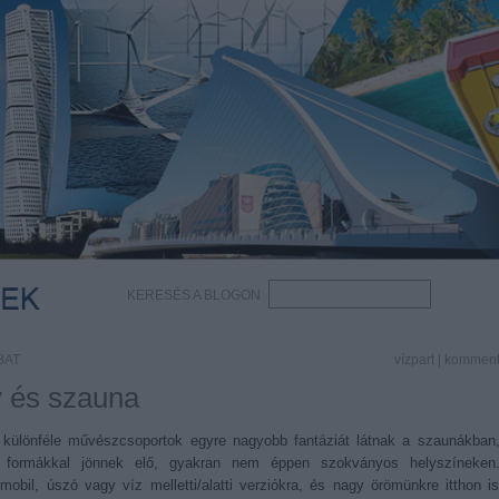
KERESÉS A BLOGON
BAT
vízpart
|
kommen
v és szauna
s különféle művészcsoportok egyre nagyobb fantáziát látnak a szaunákban
bb formákkal jönnek elő, gyakran nem éppen szokványos helyszíneken
obil, úszó vagy víz melletti/alatti verziókra, és nagy örömünkre itthon i