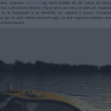
Lukas Jungmann
(
Aberjung
)
egy hibrid modellel állt elő, melyet két részr
tti rész a pihenésé és lehűlésé, míg az alsót, ami már a víz alatt van, hatalma
a el, itt helyezkedik el az öltözködő, wc, valamint a szauna. Csónakka
ot egy víz alatti kábelen keresztül kapja, és akár magánhasználatban, aká
el lehet képzelni.