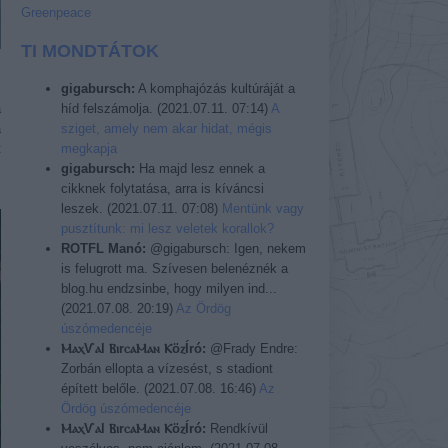
Greenpeace
TI MONDTÁTOK
gigabursch:
A komphajózás kultúráját a
híd felszámolja.
(
2021.07.11. 07:14
)
A
a
sziget, amely nem akar hidat, mégis
a
megkapja
t
gigabursch:
Ha majd lesz ennek a
l
cikknek folytatása, arra is kíváncsi
leszek.
(
2021.07.11. 07:08
)
Mentünk vagy
pusztítunk: mi lesz veletek korallok?
ROTFL Manó:
@gigabursch: Igen, nekem
is felugrott ma. Szívesen belenéznék a
blog.hu endzsinbe, hogy milyen ind...
(
2021.07.08. 20:19
)
Az Ördög
úszómedencéje
ⲘⲁⲭѴⲁl ⲂⲓrⲥⲁⲘⲁⲛ ⲔöⲍÍró:
@Frady Endre:
Zorbán ellopta a vízesést, s stadiont
épített belőle.
(
2021.07.08. 16:46
)
Az
Ördög úszómedencéje
ⲘⲁⲭѴⲁl ⲂⲓrⲥⲁⲘⲁⲛ ⲔöⲍÍró:
Rendkívül