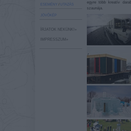
egyre több kreatív dar
ESEMÉNY
/
UTAZÁS
szaunája.
JÖVŐKÉP
ÍRJATOK NEKÜNK!»
IMPRESSZUM»