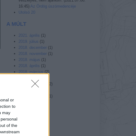
veszélyes, nem ajánlom.
(
2021.07.08.
16:45
)
Az Ördög úszómedencéje
Utolsó 20
A MÚLT
2021. április
(
1
)
2019. július
(
1
)
2018. december
(
1
)
2018. november
(
1
)
2018. május
(
1
)
2018. április
(
1
)
2018. március
(
2
)
a
2018. február
(
2
)
-
2017. december
(
2
)
t
2017. január
(
1
)
a
2016. november
(
1
)
sonal or
Tovább...
ection to
ou may
BELÉPÉS
 personal
out of the
 downstream