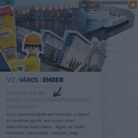
KAPCSOLJUK BE
t
A VIZET A VÁROS VÉRKERINGÉSÉBE!
DE HOGYAN?
A víz szerelmeseiként erre keressük a választ
és mindenre ugrunk, ami vízzel, vizes
,
fejlesztéssel kapcsolatos - legyen az épület,
.
természet, zöld energia, esemény, tárgy,
s