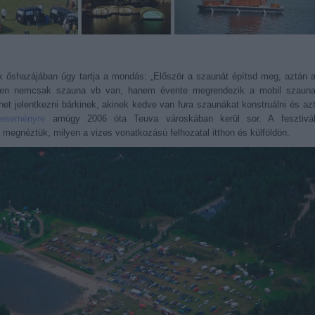
 őshazájában úgy tartja a mondás: „Először a szaunát építsd meg, aztán 
ben nemcsak szauna vb van, hanem évente megrendezik a mobil szaun
ehet jelentkezni bárkinek, akinek kedve van fura szaunákat konstruálni és az
eseményre
amúgy 2006 óta Teuva városkában kerül sor. A fesztivá
t megnéztük, milyen a vizes vonatkozású felhozatal itthon és külföldön.