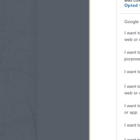
Opted 
Google 
I want t
web or d
I want t
purpose
I want 
I want t
web or d
I want t
or app.
Közösségi élménnyé vált
I want t
A csehek elkészítették a
I want t