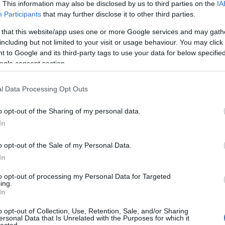
. This information may also be disclosed by us to third parties on the
IA
Participants
that may further disclose it to other third parties.
 that this website/app uses one or more Google services and may gath
including but not limited to your visit or usage behaviour. You may click 
 to Google and its third-party tags to use your data for below specifi
ogle consent section.
l Data Processing Opt Outs
o opt-out of the Sharing of my personal data.
In
o opt-out of the Sale of my Personal Data.
In
zzadás hava
to opt-out of processing my Personal Data for Targeted
ing.
háza úszó közösségi szaunája a
CULBURB
, a
Kortárs Építészeti Központ
é
In
tműködéseként. Az 5 x 5 méteres kis házikó az Egyes tavon található, télen
sot pedig a helyi kultúrházból kell elkérni.
o opt-out of Collection, Use, Retention, Sale, and/or Sharing
ersonal Data that Is Unrelated with the Purposes for which it
lected.