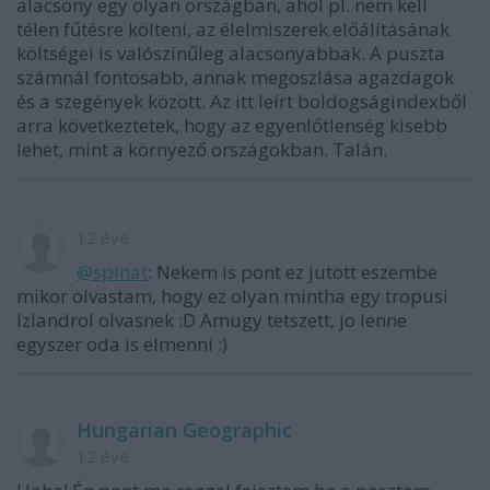
alacsony egy olyan országban, ahol pl. nem kell
télen fűtésre költeni, az élelmiszerek előálításának
költségei is valószínűleg alacsonyabbak. A puszta
számnál fontosabb, annak megoszlása agazdagok
és a szegények között. Az itt leírt boldogságindexből
arra következtetek, hogy az egyenlőtlenség kisebb
lehet, mint a környező országokban. Talán.
12 éve
@spinat
: Nekem is pont ez jutott eszembe
mikor olvastam, hogy ez olyan mintha egy tropusi
Izlandrol olvasnek :D Amugy tetszett, jo lenne
egyszer oda is elmenni :)
Hungarian Geographic
12 éve