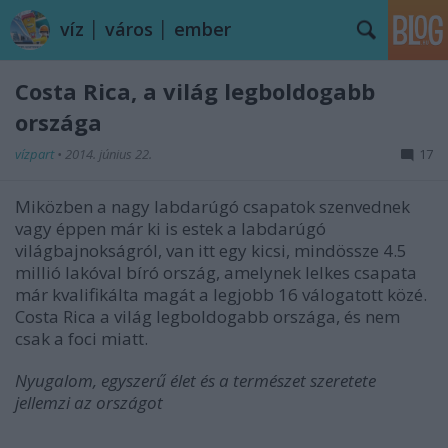
víz │ város │ ember
Costa Rica, a világ legboldogabb
országa
vízpart
•
2014. június 22.
17
Miközben a nagy labdarúgó csapatok szenvednek
vagy éppen már ki is estek a labdarúgó
világbajnokságról, van itt egy kicsi, mindössze 4.5
millió lakóval bíró ország, amelynek lelkes csapata
már kvalifikálta magát a legjobb 16 válogatott közé.
Costa Rica a világ legboldogabb országa, és nem
csak a foci miatt.
Nyugalom, egyszerű élet és a természet szeretete
jellemzi az országot