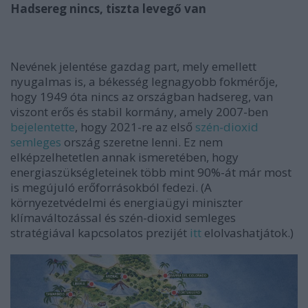
Hadsereg nincs, tiszta levegő van
Nevének jelentése gazdag part, mely emellett
nyugalmas is, a békesség legnagyobb fokmérője,
hogy 1949 óta nincs az országban hadsereg, van
viszont erős és stabil kormány, amely 2007-ben
bejelentette
, hogy 2021-re az első
szén-dioxid
semleges
ország szeretne lenni. Ez nem
elképzelhetetlen annak ismeretében, hogy
energiaszükségleteinek több mint 90%-át már most
is megújuló erőforrásokból fedezi. (A
környezetvédelmi és energiaügyi miniszter
klímaváltozással és szén-dioxid semleges
stratégiával kapcsolatos prezijét
itt
elolvashatjátok.)