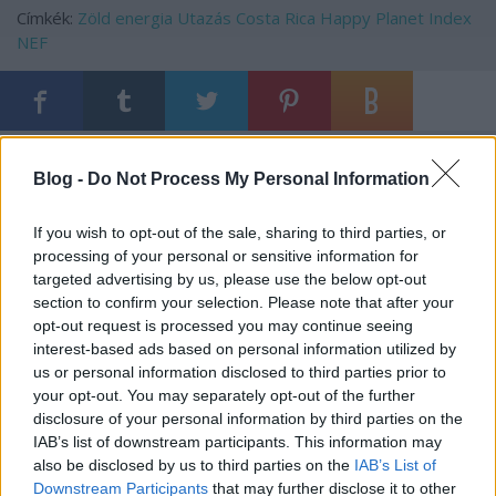
Címkék:
Zöld energia
Utazás
Costa Rica
Happy Planet Index
NEF
Ajánlott bejegyzések:
Blog -
Do Not Process My Personal Information
Mentünk vagy pusztítunk: mi lesz veletek
If you wish to opt-out of the sale, sharing to third parties, or
korallok?
processing of your personal or sensitive information for
targeted advertising by us, please use the below opt-out
section to confirm your selection. Please note that after your
opt-out request is processed you may continue seeing
Ulva szigete jó példája annak, miképp
interest-based ads based on personal information utilized by
kellene működnie a társadalmi
us or personal information disclosed to third parties prior to
összefogásnak
your opt-out. You may separately opt-out of the further
disclosure of your personal information by third parties on the
IAB’s list of downstream participants. This information may
A Víz Világnapjára: mikor jön már meg az
also be disclosed by us to third parties on the
IAB’s List of
eszünk?
Downstream Participants
that may further disclose it to other