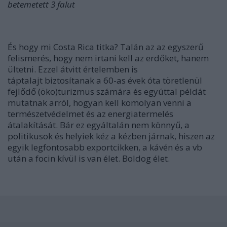
betemetett 3 falut
És hogy mi Costa Rica titka? Talán az az egyszerű
felismerés, hogy nem irtani kell az erdőket, hanem
ültetni. Ezzel átvitt értelemben is
táptalajt biztosítanak a 60-as évek óta töretlenül
fejlődő (öko)turizmus számára és egyúttal példát
mutatnak arról, hogyan kell komolyan venni a
természetvédelmet és az energiatermelés
átalakítását. Bár ez egyáltalán nem könnyű, a
politikusok és helyiek kéz a kézben járnak, hiszen az
egyik legfontosabb exportcikken, a kávén és a vb
után a focin kívül is van élet. Boldog élet.