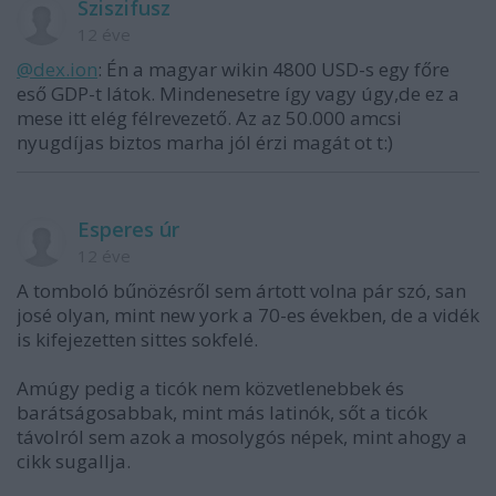
Sziszifusz
12 éve
@dex.ion
: Én a magyar wikin 4800 USD-s egy főre
eső GDP-t látok. Mindenesetre így vagy úgy,de ez a
mese itt elég félrevezető. Az az 50.000 amcsi
nyugdíjas biztos marha jól érzi magát ot t:)
Esperes úr
12 éve
A tomboló bűnözésről sem ártott volna pár szó, san
josé olyan, mint new york a 70-es években, de a vidék
is kifejezetten sittes sokfelé.
Amúgy pedig a ticók nem közvetlenebbek és
barátságosabbak, mint más latinók, sőt a ticók
távolról sem azok a mosolygós népek, mint ahogy a
cikk sugallja.