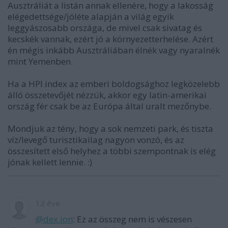
Ausztráliát a listán annak ellenére, hogy a lakosság
elégedettsége/jóléte alapján a világ egyik
leggyászosabb országa, de mivel csak sivatag és
kecskék vannak, ezért jó a környezetterhelése. Azért
én mégis inkább Ausztráliában élnék vagy nyaralnék
mint Yemenben.
Ha a HPI index az emberi boldogsághoz legközelebb
álló összetevőjét nézzük, akkor egy latin-amerikai
ország fér csak be az Európa által uralt mezőnybe.
Mondjuk az tény, hogy a sok nemzeti park, és tiszta
víz/levegő turisztikailag nagyon vonzó, és az
összesített első helyhez a többi szempontnak is elég
jónak kellett lennie. :)
12 éve
@dex.ion
: Ez az összeg nem is vészesen