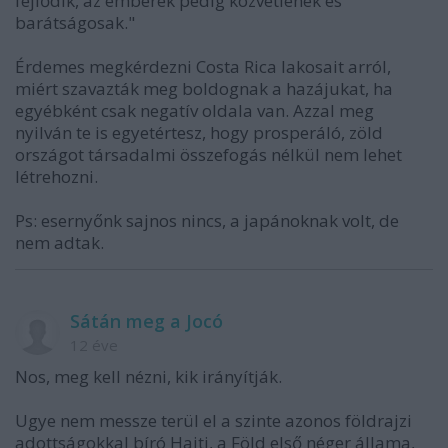
fejlődik, az emberek pedig közvetlenek és
barátságosak."
Érdemes megkérdezni Costa Rica lakosait arról,
miért szavazták meg boldognak a hazájukat, ha
egyébként csak negatív oldala van. Azzal meg
nyilván te is egyetértesz, hogy prosperáló, zöld
országot társadalmi összefogás nélkül nem lehet
létrehozni.
Ps: esernyőnk sajnos nincs, a japánoknak volt, de
nem adtak.
Sátán meg a Jocó
12 éve
Nos, meg kell nézni, kik irányítják.
Ugye nem messze terül el a szinte azonos földrajzi
adottságokkal bíró Haiti, a Föld első néger állama,