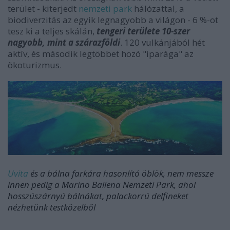
terület - kiterjedt
nemzeti park
hálózattal, a
biodiverzitás az egyik legnagyobb a világon - 6 %-ot
tesz ki a teljes skálán,
tengeri területe 10-szer
nagyobb, mint a szárazföldi
. 120 vulkánjából hét
aktív, és második legtöbbet hozó "iparága" az
ökoturizmus.
Uvita
és a bálna farkára hasonlító öblök, nem messze
innen pedig a Marino Ballena Nemzeti Park, ahol
hosszúszárnyú bálnákat, palackorrú delfineket
nézhetünk testközelből