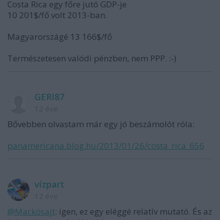
Costa Rica egy főre jutó GDP-je
10 201$/fő volt 2013-ban.
Magyarországé 13 166$/fő
Természetesen valódi pénzben, nem PPP. :-)
GERI87
12 éve
Bővebben olvastam már egy jó beszámolót róla:
panamericana.blog.hu/2013/01/26/costa_rica_656
vízpart
12 éve
@Mackósajt
: igen, ez egy eléggé relatív mutató. És az