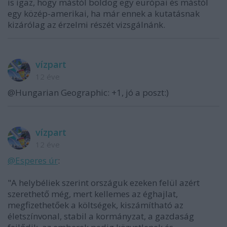
is igaz, hogy mástól boldog egy európai és mástól
egy közép-amerikai, ha már ennek a kutatásnak
kizárólag az érzelmi részét vizsgálnánk.
vízpart
12 éve
@Hungarian Geographic: +1, jó a poszt:)
vízpart
12 éve
@Esperes úr
:
"A helybéliek szerint országuk ezeken felül azért
szerethető még, mert kellemes az éghajlat,
megfizethetőek a költségek, kiszámítható az
életszínvonal, stabil a kormányzat, a gazdaság