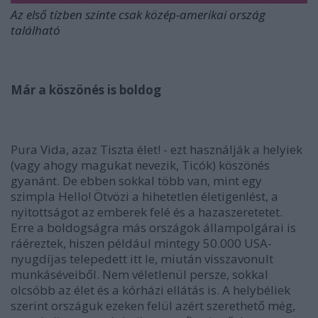
Az első tízben szinte csak közép-amerikai ország
található
Már a köszönés is boldog
Pura Vida, azaz Tiszta élet! - ezt használják a helyiek
(vagy ahogy magukat nevezik, Ticók) köszönés
gyanánt. De ebben sokkal több van, mint egy
szimpla Hello! Ötvözi a hihetetlen életigenlést, a
nyitottságot az emberek felé és a hazaszeretetet.
Erre a boldogságra más országok állampolgárai is
ráéreztek, hiszen például mintegy 50.000 USA-
nyugdíjas telepedett itt le, miután visszavonult
munkáséveiből. Nem véletlenül persze, sokkal
olcsóbb az élet és a kórházi ellátás is. A helybéliek
szerint országuk ezeken felül azért szerethető még,