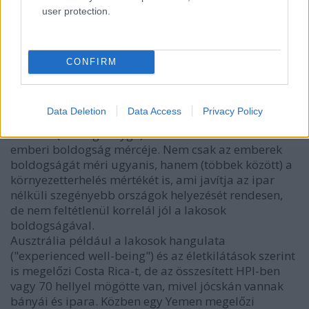
kézműves:
user protection.
vilagevo.blog.hu/tags/costa_rica
CONFIRM
Mackósajt
12 éve
Data Deletion
Data Access
Privacy Policy
Tényleg gyönyörű ország, és jó híre is van, de azért
ez a HPI (boldog bolygó) index csalóka mint az
emberi boldogság mércéje. Nem csak az emberek
boldogságát méri ugyanis, hanem (többek között) a
környezetterhelés mértékét is, ami javítja az ipar
nélküli szegényebb országok helyezését rendesen,
de nem feltétlenül korrelál jól a lakosok
boldogságával.
Ausztrália például a lakosok hangulata
("experienced well-being") és az életkilátások szerint
is megelőzi Costa Rica-t, de az összesített HPI-ben
vagy 70 hellyel mögötte van, mivel jócskán vannak
bányái és ipara. Közben egy Yemen megelőzi