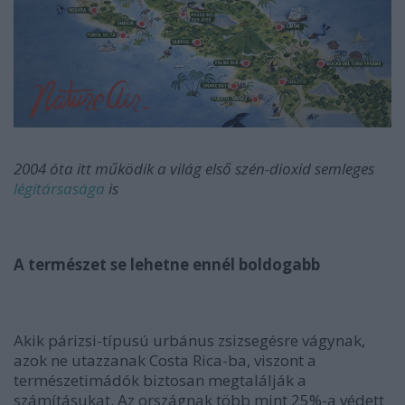
2004 óta itt működik a világ első szén-dioxid semleges
légitársasága
is
A természet se lehetne ennél boldogabb
Akik párizsi-típusú urbánus zsizsegésre vágynak,
azok ne utazzanak Costa Rica-ba, viszont a
természetimádók biztosan megtalálják a
számításukat. Az országnak több mint 25%-a védett