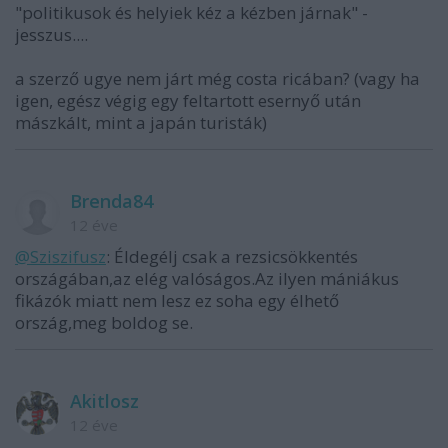
"politikusok és helyiek kéz a kézben járnak" -
jesszus....
a szerző ugye nem járt még costa ricában? (vagy ha
igen, egész végig egy feltartott esernyő után
mászkált, mint a japán turisták)
Brenda84
12 éve
@Sziszifusz
: Éldegélj csak a rezsicsökkentés
országában,az elég valóságos.Az ilyen mániákus
fikázók miatt nem lesz ez soha egy élhető
ország,meg boldog se.
Akitlosz
12 éve