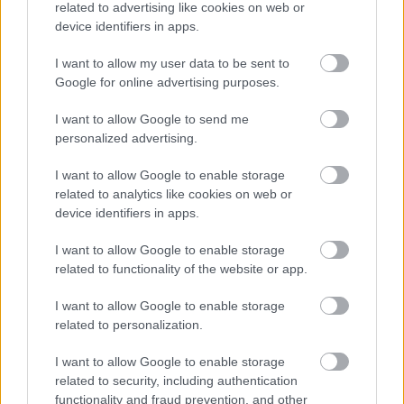
related to advertising like cookies on web or
device identifiers in apps.
I want to allow my user data to be sent to
VAGY
Google for online advertising purposes.
I want to allow Google to send me
personalized advertising.
I want to allow Google to enable storage
related to analytics like cookies on web or
spinat
device identifiers in apps.
12 éve
I want to allow Google to enable storage
ha jól tudo Izlandnak sincs hadserege
related to functionality of the website or app.
I want to allow Google to enable storage
related to personalization.
világevő
12 éve
I want to allow Google to enable storage
costa ricáról első kézből, a saját élményeim, közte e
related to security, including authentication
legfantasztikusabb csokoládé, ami tényleg
functionality and fraud prevention, and other