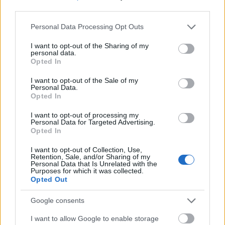
third parties.
Please note that this website/app uses one or more Google
Personal Data Processing Opt Outs
A Valyo Kikötő lesz Budapest új
services and may gather and store information including but
közösségi tere
not limited to your visit or usage behaviour. You may click to
I want to opt-out of the Sharing of my
personal data.
grant or deny consent to Google and its third-party tags to
Opted In
use your data for below specified purposes in below Google
consent section.
I want to opt-out of the Sale of my
Personal Data.
Egy trendhagyó karácsony margójára
Opted In
I want to opt-out of processing my
Personal Data for Targeted Advertising.
Opted In
Szólj hozzá!
I want to opt-out of Collection, Use,
Retention, Sale, and/or Sharing of my
Personal Data that Is Unrelated with the
A hozzászóláshoz be kell lépned!
Purposes for which it was collected.
Opted Out
Google consents
I want to allow Google to enable storage