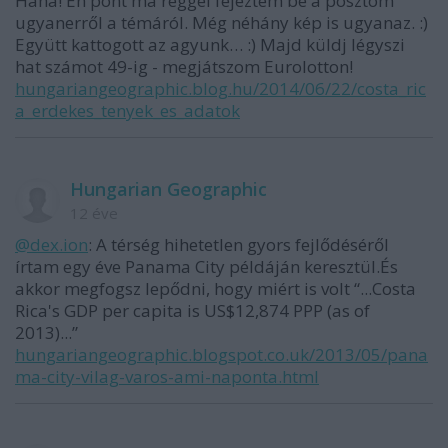
Haha! Én pont ma reggel fejeztem be a posztom
ugyanerről a témáról. Még néhány kép is ugyanaz. :)
Együtt kattogott az agyunk… :) Majd küldj légyszi
hat számot 49-ig - megjátszom Eurolotton!
hungariangeographic.blog.hu/2014/06/22/costa_ric
a_erdekes_tenyek_es_adatok
Hungarian Geographic
12 éve
@dex.ion
: A térség hihetetlen gyors fejlődéséről
írtam egy éve Panama City példáján keresztül.És
akkor megfogsz lepődni, hogy miért is volt “...Costa
Rica's GDP per capita is US$12,874 PPP (as of
2013)...”
hungariangeographic.blogspot.co.uk/2013/05/pana
ma-city-vilag-varos-ami-naponta.html