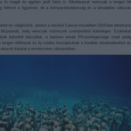
te ki magát és egyben profi fotós is. Alkotásaival nemcsak a tengeri lé
 felhívni a figyelmet, de a környezettudatosság és a társadalmi változá
ertté és világhírűvé, amikor a mexikói Cancún közelében 2010-ben létrehozt
k Múzeumát, mely nemcsak művészeti szempontból különleges. Szobroka
elyek betonból készültek, a betonon annak PH-semlegessége miatt pedi
tengeri élőlények és ily módon hozzájárulnak a korallok növekedéséhez é
al okozott károkat a természetes zátonyokban.