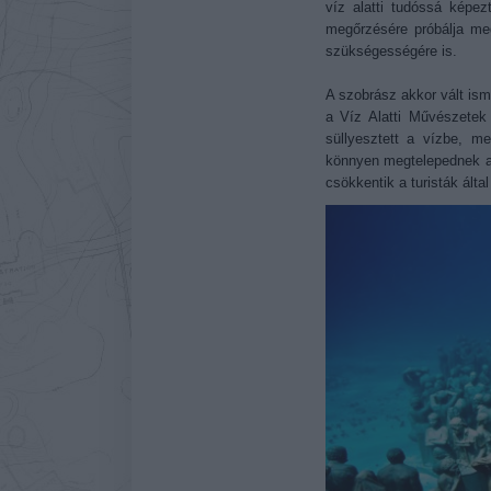
víz alatti tudóssá képez
megőrzésére próbálja meg
szükségességére is.
A szobrász akkor vált ism
a Víz Alatti Művészete
süllyesztett a vízbe, m
könnyen megtelepednek a 
csökkentik a turisták ált