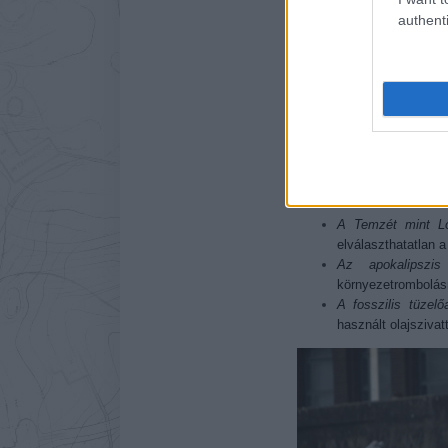
authenti
A Bahamáknál található "A
Legújabb installációja a 2
de mindössze csak napi 2 
lovasból álló alkotás több 
A Temzét mint Lo
elválaszthatatlan a
Az apokalipszis 
környezetrombolás
A fosszilis tüzel
használt olajszivatt