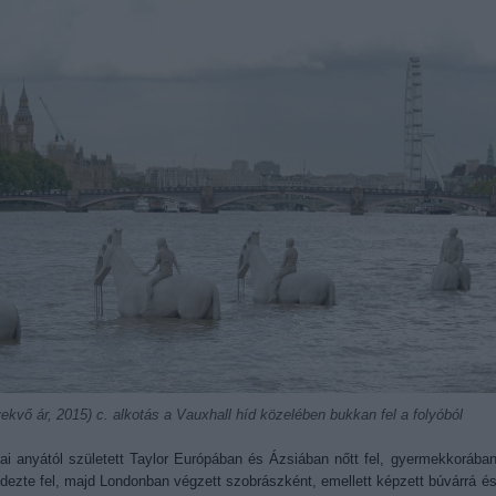
ekvő ár, 2015) c. alkotás a Vauxhall híd közelében bukkan fel a folyóból
ai anyától született Taylor Európában és Ázsiában nőtt fel, gyermekkorába
fedezte fel, majd Londonban végzett szobrászként, emellett képzett búvárrá é