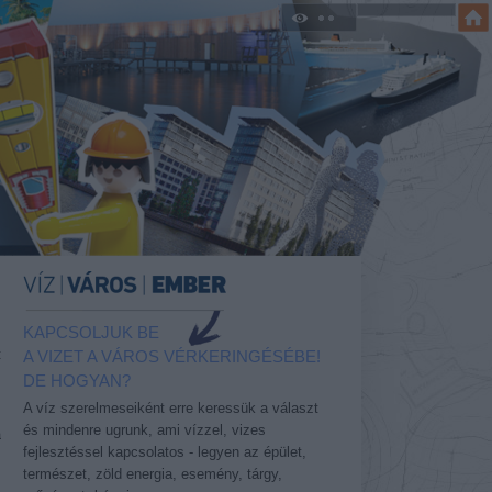
KAPCSOLJUK BE
t
A VIZET A VÁROS VÉRKERINGÉSÉBE!
DE HOGYAN?
A víz szerelmeseiként erre keressük a választ
és mindenre ugrunk, ami vízzel, vizes
a
fejlesztéssel kapcsolatos - legyen az épület,
természet, zöld energia, esemény, tárgy,