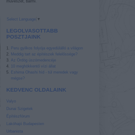
művészet, bármi.
Select Language
▼
LEGOLVASOTTABB
POSZTJAINK
Peru gyilkos folyója egyedülálló a világon
Meddig tart az építészek felelőssége?
Az Ördög úszómedencéje
10 meghökkentő vízi állat
Eshima Ohashi híd - túl meredek vagy
mégse?
KEDVENC OLDALAINK
Valyo
Dunai Szigetek
Építészfórum
Lakóhajó Budapesten
n
s
Urbanista