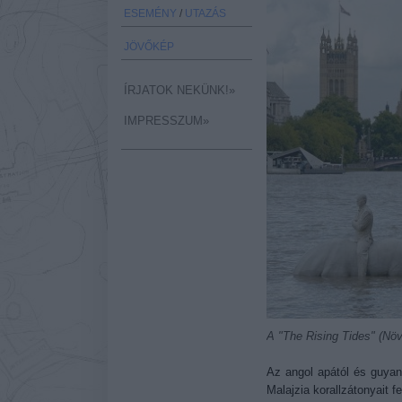
ESEMÉNY
/
UTAZÁS
JÖVŐKÉP
ÍRJATOK NEKÜNK!»
IMPRESSZUM»
A "The Rising Tides" (Növ
Az angol apától és guyan
Malajzia korallzátonyait 