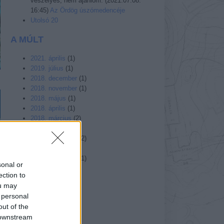
veszélyes, nem ajánlom.
(
2021.07.08.
16:45
)
Az Ördög úszómedencéje
Utolsó 20
A MÚLT
2021. április
(
1
)
2019. július
(
1
)
2018. december
(
1
)
2018. november
(
1
)
2018. május
(
1
)
2018. április
(
1
)
2018. március
(
2
)
2018. február
(
2
)
2017. december
(
2
)
2017. január
(
1
)
2016. november
(
1
)
sonal or
Tovább...
ection to
ou may
BELÉPÉS
 personal
out of the
 downstream