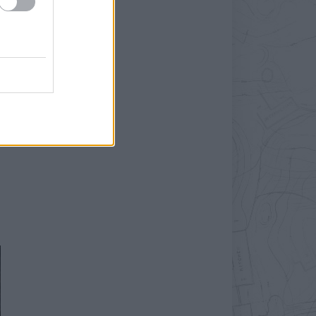
,
s
s
s
z