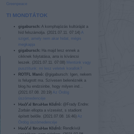
t
Greenpeace
s
TI MONDTÁTOK
a
gigabursch:
A komphajózás kultúráját a
t
híd felszámolja.
(
2021.07.11. 07:14
)
A
g
sziget, amely nem akar hidat, mégis
s
megkapja
gigabursch:
Ha majd lesz ennek a
cikknek folytatása, arra is kíváncsi
leszek.
(
2021.07.11. 07:08
)
Mentünk vagy
pusztítunk: mi lesz veletek korallok?
ROTFL Manó:
@gigabursch: Igen, nekem
is felugrott ma. Szívesen belenéznék a
blog.hu endzsinbe, hogy milyen ind...
(
2021.07.08. 20:19
)
Az Ördög
úszómedencéje
ⲘⲁⲭѴⲁl ⲂⲓrⲥⲁⲘⲁⲛ ⲔöⲍÍró:
@Frady Endre:
Zorbán ellopta a vízesést, s stadiont
épített belőle.
(
2021.07.08. 16:46
)
Az
Ördög úszómedencéje
ⲘⲁⲭѴⲁl ⲂⲓrⲥⲁⲘⲁⲛ ⲔöⲍÍró:
Rendkívül