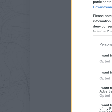
participants
Downstream 
Please note
information 
deny consent
in below Go
Így lesz élő emberekből sz
Persona
I want t
Opted 
I want t
Opted 
I want 
Advertis
Opted 
I want t
of my P
was col