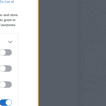
B’s List of
er and store
to grant or
ed purposes