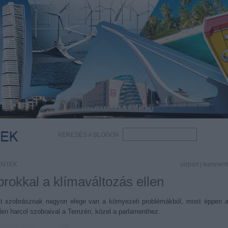
KERESÉS A BLOGON
ÉNTEK
vízpart
|
kommen
rokkal a klímaváltozás ellen
it szobrásznak nagyon elege van a környezeti problémákból, most éppen 
llen harcol szobraival a Temzén, közel a parlamenthez.