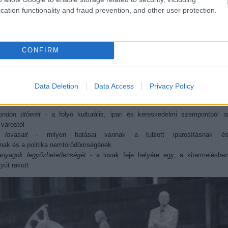
cation functionality and fraud prevention, and other user protection.
CONFIRM
tlas" (2014) a maga 60 tonnájával a világ legnagyobb víz alatti szobra
015-ös
Temze Fesztiválra
készült és szeptember végéig látható a folyóparton
Data Deletion
Data Access
Privacy Policy
órára, az árapály-jelenségnek köszönhetően. A 4 életnagyságú shire lóból é
dolgot is szimbolizál:
ndon ütőerét
- a folyó kulturális, ipari és kereskedelmi szempontból i
 várostól
lovasait
- milyen hatásai vannak a túlzott iparosításnak é
nak és a politika nemtörődömségének
őanyagok legyőzhetetlenségét
- a lovak feje helyére egy, a kitermeléshe
yút rakott