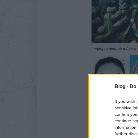
Legimpozánsabb műve a "T
Blog -
Do 
If you wish 
sensitive in
confirm you
continue se
information 
further disc