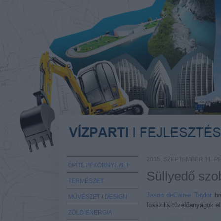
2015. SZEPTEMBER 11. P
ÉPÍTETT KÖRNYEZET
Süllyedő szob
TERMÉSZET
Jason deCaires Taylor
br
MŰVÉSZET
/
DESIGN
fosszilis tüzelőanyagok e
ZÖLD ENERGIA