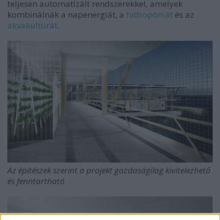
teljesen automatizált rendszerekkel, amelyek
kombinálnák a napenergiát, a
hidropóniát
és az
akvakultúrát
.
Az építészek szerint a projekt gazdaságilag kivitelezhető
és fenntartható