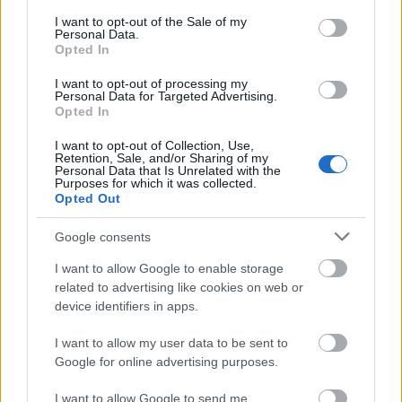
élelmiszerre és 1703 tonna halra becsülik.
consent section.
I want to opt-out of the Sale of my
Personal Data.
Opted In
I want to opt-out of processing my
Personal Data for Targeted Advertising.
Opted In
I want to opt-out of Collection, Use,
Retention, Sale, and/or Sharing of my
Personal Data that Is Unrelated with the
Purposes for which it was collected.
Opted Out
Google consents
Tesztelték az alapanyagokat és a technológiát is
I want to allow Google to enable storage
related to advertising like cookies on web or
device identifiers in apps.
Az inspirációt az ázsiai halfarmok formavilága és
I want to allow my user data to be sent to
Google for online advertising purposes.
kialakítása adta, az egyes elemek 200x350 méter
nagyságúak, ezek tetszés szerint összekapcsolhatóak
I want to allow Google to send me