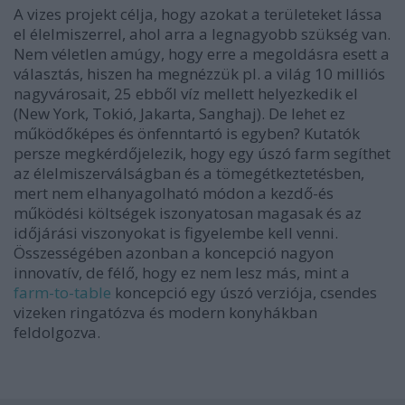
A vizes projekt célja, hogy azokat a területeket lássa
el élelmiszerrel, ahol arra a legnagyobb szükség van.
Nem véletlen amúgy, hogy erre a megoldásra esett a
választás, hiszen ha megnézzük pl. a világ 10 milliós
nagyvárosait, 25 ebből víz mellett helyezkedik el
(New York, Tokió, Jakarta, Sanghaj). De lehet ez
működőképes és önfenntartó is egyben? Kutatók
persze megkérdőjelezik, hogy egy úszó farm segíthet
az élelmiszerválságban és a tömegétkeztetésben,
mert nem elhanyagolható módon a kezdő-és
működési költségek iszonyatosan magasak és az
időjárási viszonyokat is figyelembe kell venni.
Összességében azonban a koncepció nagyon
innovatív, de félő, hogy ez nem lesz más, mint a
farm-to-table
koncepció egy úszó verziója, csendes
vizeken ringatózva és modern konyhákban
feldolgozva.