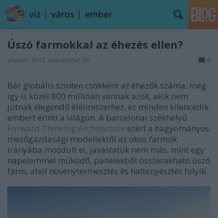
víz │ város │ ember
Úszó farmokkal az éhezés ellen?
vízpart
•
2015. szeptember 29.
0
Bár globális szinten csökkent az éhezők száma, még
így is közel 800 millióan vannak azok, akik nem
jutnak elegendő élelmiszerhez, ez minden kilencedik
embert érinti a világon. A barcelonai székhelyű
Forward Thinking Architecture
ezért a hagyományos
mezőgazdasági modellektől az okos farmok
irányába mozdult el, javaslatuk nem más, mint egy
napelemmel működő, panelekből összerakható úszó
farm, ahol növénytermesztés és haltenyésztés folyik.