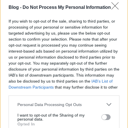
Blog -
Do Not Process My Personal Information
If you wish to opt-out of the sale, sharing to third parties, or
processing of your personal or sensitive information for
targeted advertising by us, please use the below opt-out
section to confirm your selection. Please note that after your
opt-out request is processed you may continue seeing
interest-based ads based on personal information utilized by
us or personal information disclosed to third parties prior to
Csökkenthetőek lennéne a logisztikai költségek
your opt-out. You may separately opt-out of the further
disclosure of your personal information by third parties on the
IAB’s list of downstream participants. This information may
also be disclosed by us to third parties on the
IAB’s List of
A modell 3 fő szintből áll: az alsó szint az
Downstream Participants
that may further disclose it to other
akvakultúráé és a sómentesítő technológiáké, az első
third parties.
szinten folyik a hidropóniás növénytermesztés, a
Please note that this website/app uses one or more Google
felső szintet pedig napelemes panelek és
Personal Data Processing Opt Outs
services and may gather and store information including but
esővízgyűjtő rendszer fedi. Minthogy moduláris
not limited to your visit or usage behaviour. You may click to
I want to opt-out of the Sharing of my
rendszer az egész, könnyen alakítható, mozgatható,
personal data.
grant or deny consent to Google and its third-party tags to
éves termelési adatait pedig 8152 tonna
Opted In
use your data for below specified purposes in below Google