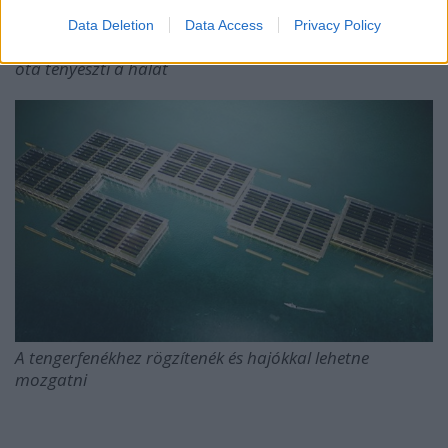
Data Deletion
Data Access
Privacy Policy
Az ember már a kínai Shang-dinasztia (Kr. e. II. évezred)
óta tenyészti a halat
A tengerfenékhez rögzítenék és hajókkal lehetne
mozgatni