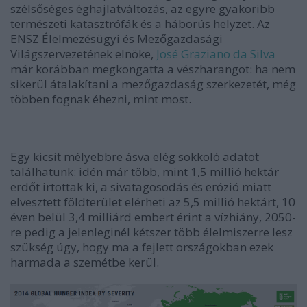
szélsőséges éghajlatváltozás, az egyre gyakoribb
természeti katasztrófák és a háborús helyzet. Az
ENSZ Élelmezésügyi és Mezőgazdasági
Világszervezetének elnöke,
José Graziano da Silva
már korábban megkongatta a vészharangot: ha nem
sikerül átalakítani a mezőgazdaság szerkezetét, még
többen fognak éhezni, mint most.
Egy kicsit mélyebbre ásva elég sokkoló adatot
találhatunk: idén már több, mint 1,5 millió hektár
erdőt irtottak ki, a sivatagosodás és erózió miatt
elvesztett földterület elérheti az 5,5 millió hektárt, 10
éven belül 3,4 milliárd embert érint a vízhiány, 2050-
re pedig a jelenleginél kétszer több élelmiszerre lesz
szükség úgy, hogy ma a fejlett országokban ezek
harmada a szemétbe kerül.