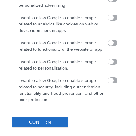
és közöttük kis gyalogutak biztosítják a közlekedést.
personalized advertising.
Bár a fő hangsúly a termelésen és tenyésztésen van,
a szerkezet úgy alakítható, hogy kutató vagy akár
I want to allow Google to enable storage
oktatási blokk is létrehozható, hogy az
related to analytics like cookies on web or
eredményeket mérni és elemezni is tudják. A
device identifiers in apps.
fenntarthatóságot a két „termelő” szint közötti
kölcsönhatás biztosítja: a növénytermesztésből
I want to allow Google to enable storage
megmaradó vizet a haltenyésztéshez használják fel,
related to functionality of the website or app.
míg az itt képződő hulladék biotrágyaként végzi a
növények alatt, a megtermelt élelmiszert pedig a
I want to allow Google to enable storage
csomagolóüzemben szállításra kész állapotba
related to personalization.
hozzák.
I want to allow Google to enable storage
related to security, including authentication
functionality and fraud prevention, and other
user protection.
CONFIRM