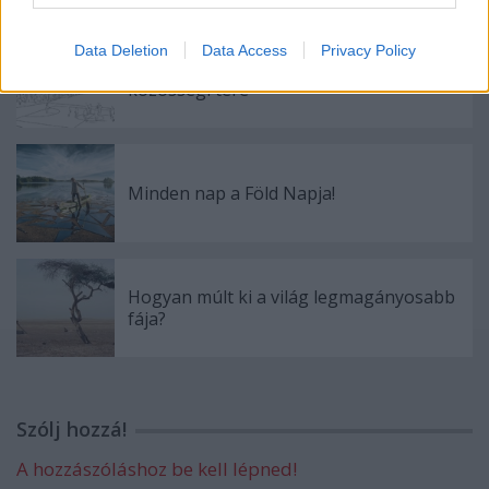
Data Deletion
Data Access
Privacy Policy
A Valyo Kikötő lesz Budapest új
közösségi tere
Minden nap a Föld Napja!
Hogyan múlt ki a világ legmagányosabb
fája?
Szólj hozzá!
A hozzászóláshoz be kell lépned!