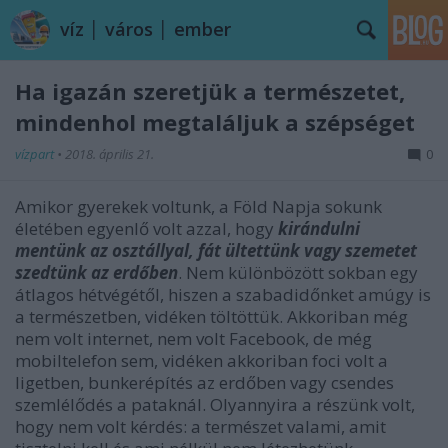
víz │ város │ ember
Ha igazán szeretjük a természetet,
mindenhol megtaláljuk a szépséget
vízpart
•
2018. április 21.
0
Amikor gyerekek voltunk, a Föld Napja sokunk
életében egyenlő volt azzal, hogy
kirándulni
mentünk az osztállyal, fát ültettünk vagy szemetet
szedtünk az erdőben
. Nem különbözött sokban egy
átlagos hétvégétől, hiszen a szabadidőnket amúgy is
a természetben, vidéken töltöttük. Akkoriban még
nem volt internet, nem volt Facebook, de még
mobiltelefon sem, vidéken akkoriban foci volt a
ligetben, bunkerépítés az erdőben vagy csendes
szemlélődés a pataknál. Olyannyira a részünk volt,
hogy nem volt kérdés: a természet valami, amit