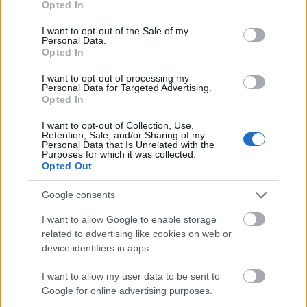
Opted In
mivoltunkhoz illik. Ehhez kapcsolódik egy nagyon
use your data for below specified purposes in below Google
fontos
cikk
, amely többek között arról értekezik,
consent section.
I want to opt-out of the Sale of my
hogy az evolúció során az emberi test és psziché arra
Personal Data.
Opted In
specializálódott, hogy abban az ökoszisztémában
éljen, ahol a Nap és a Föld ritmusa mindennap
I want to opt-out of processing my
ismétlődik, nem csak kívül, de belül, a génjeinkben
Personal Data for Targeted Advertising.
Opted In
is. Ez azt is jelenti, hogy
figyelnünk kell a
határainkra, és ezt a határt a természetes környezet
I want to opt-out of Collection, Use,
jelöli ki
. Sokat kell zöldben lennünk és nagyon sokat
Retention, Sale, and/or Sharing of my
Personal Data that Is Unrelated with the
kell másokkal együtt lennünk.
Purposes for which it was collected.
Opted Out
Google consents
Április 22. a
Föld Napja
. A problémák felsorolása
helyett inkább azt kívánjuk nektek
Luisa
I want to allow Google to enable storage
Azevedo
fotóival, hogy töltsetek minél több időt a
related to advertising like cookies on web or
szeretteitekkel a szabad ég alatt és neveljétek őket és
device identifiers in apps.
a gyermekeiteket is arra, hogy
a természet a legjobb
I want to allow my user data to be sent to
barátunk
. A legjobb barátját pedig nem bántja az
Google for online advertising purposes.
ember.