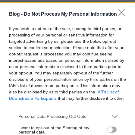
Blog -
Do Not Process My Personal Information
Da Vinci mellett számos más művészt és művészeti
ágat felsorolhatnánk: Vajda János, Ady Endre, Juhász
Gyula, a francia szimbolisták a verseikkel, Fekete
If you wish to opt-out of the sale, sharing to third parties, or
István és Galgóczi Erzsébet a novelláikkal, a kissé
processing of your personal or sensitive information for
elfeledett Paál László a tájképeivel, Vivaldi vagy
targeted advertising by us, please use the below opt-out
Mahler a komolyzenével, újabban pedig egy másik
section to confirm your selection. Please note that after your
opt-out request is processed you may continue seeing
Leonardo, csak éppen DiCaprio, vagy Attenborough.
interest-based ads based on personal information utilized by
Telitalálat Van Gogh azon mondata, hogy
ha igazán
us or personal information disclosed to third parties prior to
szeretjük a természetet, akkor mindenhol
your opt-out. You may separately opt-out of the further
megtaláljuk a szépséget
.
disclosure of your personal information by third parties on the
IAB’s list of downstream participants. This information may
also be disclosed by us to third parties on the
IAB’s List of
Downstream Participants
that may further disclose it to other
Boldogság vagy szomorúság, egyéni vagy közösségi
third parties.
felelősségvállalás, mozgásigény, szépség iránti vágy,
kutyasétáltatás – a válasz mindre a természet.
Please note that this website/app uses one or more Google
Personal Data Processing Opt Outs
Sokszor jó kicsit magunkban élvezni a zöldet, de még
services and may gather and store information including but
jobb azt látni, hogy tele van az erdő emberekkel, akik
not limited to your visit or usage behaviour. You may click to
I want to opt-out of the Sharing of my
personal data.
úgy viselkednek, ahogy a természethez és emberi
grant or deny consent to Google and its third-party tags to