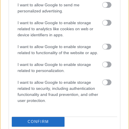
I want to allow Google to send me
personalized advertising.
I want to allow Google to enable storage
related to analytics like cookies on web or
device identifiers in apps.
Címkék:
Természet
Föld Napja
Luisa Azevedo
I want to allow Google to enable storage
related to functionality of the website or app.
I want to allow Google to enable storage
Ajánlott bejegyzések:
related to personalization.
I want to allow Google to enable storage
Fenntartható utazás: bullshit vagy
related to security, including authentication
tényleg létezik?
functionality and fraud prevention, and other
user protection.
Ulva szigete jó példája annak, miképp
kellene működnie a társadalmi
CONFIRM
összefogásnak