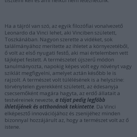
tisztelni kell és ami nélkül nem létezhetünk.
Ha a tájról van szó, az egyik filozófiai vonalvezető
Leonardo da Vinci lehet, aki Vinciben született,
Toszkánában. Nagyon szerette a vidéket, sok
találmányához merítette az ihletet a környezetéből,
ő volt az első nyugati festő, aki mai értelemben vett
tájképet festett. A természetet újszerű módon
tanulmányozta, napokig képes volt egy növényt vagy
sziklát megfigyelni, amelyet aztán később le is
rajzolt. A természet volt túlélésének is a helyszíne:
törvénytelen gyerekként született, az édesanyja
csecsemőként magára hagyta, az erdő állatait a
testvéreinek nevezte,
a tájat pedig legfőbb
ihletőjének és otthonának tekintette
. Da Vinci
elképesztő innovációjához és zsenijéhez minden
bizonnyal hozzájárult az, hogy a természet volt az ő
istene.