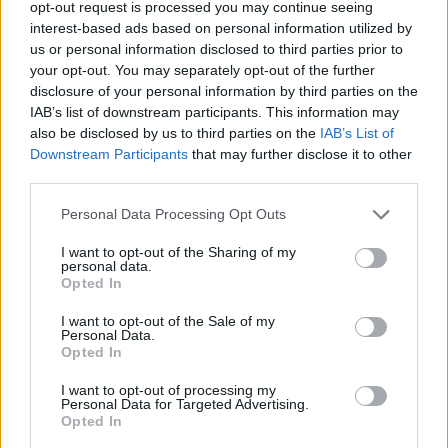
opt-out request is processed you may continue seeing
bőven 60-70 év környékén járó ...
interest-based ads based on personal information utilized by
us or personal information disclosed to third parties prior to
your opt-out. You may separately opt-out of the further
disclosure of your personal information by third parties on the
IAB’s list of downstream participants. This information may
also be disclosed by us to third parties on the
IAB’s List of
Downstream Participants
that may further disclose it to other
third parties.
Please note that this website/app uses one or more Google
Personal Data Processing Opt Outs
services and may gather and store information including but
not limited to your visit or usage behaviour. You may click to
I want to opt-out of the Sharing of my
personal data.
grant or deny consent to Google and its third-party tags to
Opted In
use your data for below specified purposes in below Google
consent section.
I want to opt-out of the Sale of my
Personal Data.
Opted In
Tovább száguld a világ legboldogabb
I want to opt-out of processing my
országa
Personal Data for Targeted Advertising.
Opted In
vízpart
•
2016. augusztus 26.
1