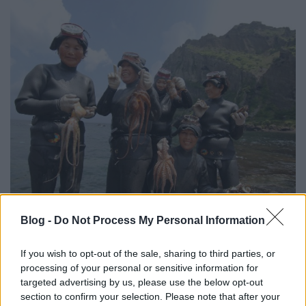
A sziget, ahol a nők halásztak, a
Blog -
Do Not Process My Personal Information
férfiak gyermeket neveltek
vízpart
•
2016. november 05.
3
If you wish to opt-out of the sale, sharing to third parties, or
processing of your personal or sensitive information for
targeted advertising by us, please use the below opt-out
Nem csalás, nem ámítás, a
haenyeok
nagyon is
section to confirm your selection. Please note that after your
valóságosak; a
Csedzsu-szigeten
élő közösség tagjai