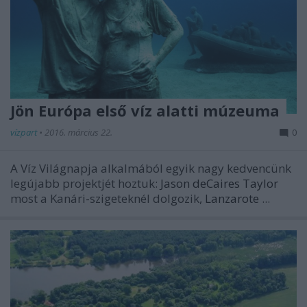
Jön Európa első víz alatti múzeuma
vízpart
•
2016. március 22.
0
A Víz Világnapja alkalmából egyik nagy kedvencünk
legújabb projektjét hoztuk:
Jason deCaires Taylor
most a Kanári-szigeteknél dolgozik,
Lanzarote
...