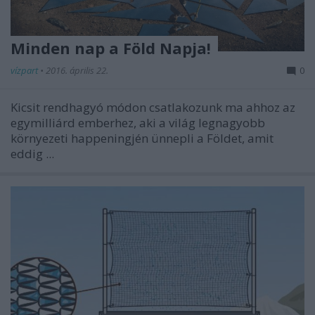
Minden nap a Föld Napja!
vízpart
•
2016. április 22.
0
Kicsit rendhagyó módon csatlakozunk ma ahhoz az
egymilliárd emberhez, aki a világ legnagyobb
környezeti happeningjén ünnepli a Földet, amit
eddig ...