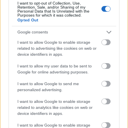
I want to opt-out of Collection, Use,
Retention, Sale, and/or Sharing of my
Két éve írtunk utoljára Costa Rica-ról, amely
Personal Data that Is Unrelated with the
Purposes for which it was collected.
akkoriban a foci világbajnokságon alázta éppen
Opted Out
nagy múltú ellenfeleit, és amelynek polgárai egy ...
Google consents
I want to allow Google to enable storage
related to advertising like cookies on web or
device identifiers in apps.
I want to allow my user data to be sent to
Google for online advertising purposes.
I want to allow Google to send me
personalized advertising.
I want to allow Google to enable storage
related to analytics like cookies on web or
device identifiers in apps.
Óriási felfújható óvszerrel utaznak
I want to allow Google to enable storage