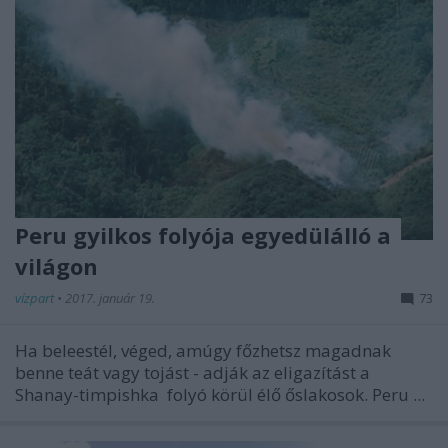
Peru gyilkos folyója egyedülálló a
világon
vízpart
•
2017. január 19.
73
Ha beleestél, véged, amúgy főzhetsz magadnak
benne teát vagy tojást - adják az eligazítást a
Shanay-timpishka
folyó körül élő őslakosok. Peru ...