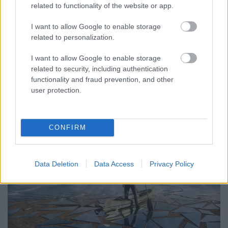
New Yorkban?
related to functionality of the website or app.
vízpart
•
2016. június 29.
0
I want to allow Google to enable storage
related to personalization.
Mennyire lenne káosz, ha Budapesten nem járna
I want to allow Google to enable storage
egy ideig a metró, és Budáról Pestre, meg persze
related to security, including authentication
vica versa egy hatalmas óvszeren, a Dunán lebegve ...
functionality and fraud prevention, and other
user protection.
CONFIRM
Data Deletion
Data Access
Privacy Policy