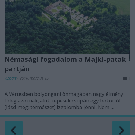
Némasági fogadalom a Majki-patak
partján
vízpart
•
2016. március 15.
1
A Vértesben bolyongani önmagában nagy élmény,
főleg azoknak, akik képesek csupán egy bokortól
(lásd még: természet) izgalomba jönni. Nem ...