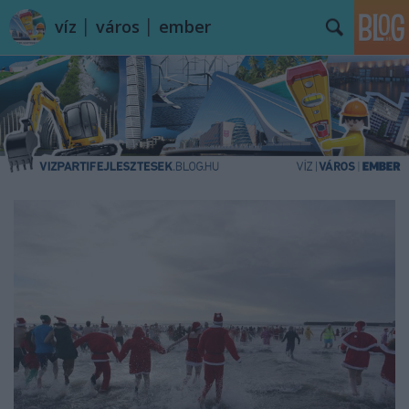
víz │ város │ ember