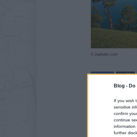
© baikaler.com
Blog -
Do 
Címkék:
Természet
Szibér
If you wish 
sensitive in
confirm you
2018. FEBRUÁR 10. SZOM
continue se
Egy erőmű le
information 
further disc