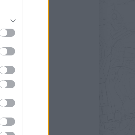
»
t
z
a
»