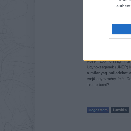
authenti
Címkék:
Karácsony
Esem
2017. DECEMBER 14. CS
Megtisztítju
Közel 200 ország írt
Ügynökségének (UNEP) k
a műanyag hulladékot a
erejű egyezmény felé. De
Trump beint?