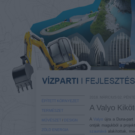
2018. MÁRCIUS 02. PÉNT
ÉPÍTETT KÖRNYEZET
A Valyo Kiköt
TERMÉSZET
A
Valyo
újra a Duna-part 
MŰVÉSZET
/
DESIGN
ontják magukból a projek
ZÖLD ENERGIA
szaunává
alakítottak, m