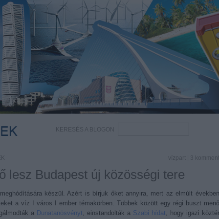
KERESÉS A BLOGON
EK
vízpart
|
3
kommen
ő lesz Budapest új közösségi tere
meghódítására készül. Azért is bírjuk őket annyira, mert az elmúlt évekbe
teket a víz I város I ember témakörben. Többek között egy régi buszt men
egálmodták a
Dunatanösvényt
, einstandolták a
Szabi hídat
, hogy igazi közté