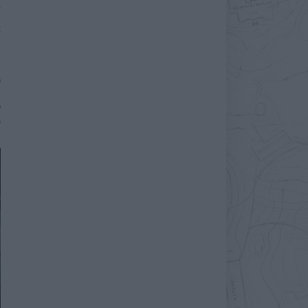
t
a
m
ó
a