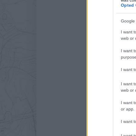
Opted 
Ez Európa egyik legnagyo
Google 
I want t
Címkék:
ARC
Amager
Épí
web or d
I want t
purpose
2017. DECEMBER 23. SZ
I want 
Egy trendhag
I want t
web or d
„Hogy telt a karácsony? 
extrém módon ünneplők k
I want t
karácsonyt, hanem jelmezt
or app.
Nem hagyományos, de ha
I want t
I want t