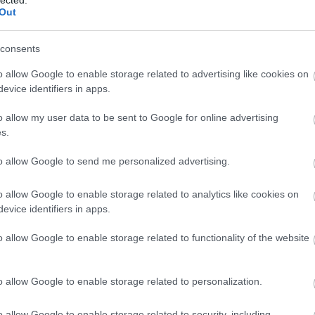
Out
bb környezetvédelmi projektje
tovább 
consents
Tetszik
0
o allow Google to enable storage related to advertising like cookies on
tett környezet
BIG
Battersea
Bjarke Ingels
evice identifiers in apps.
o allow my user data to be sent to Google for online advertising
s.
OMBAT
vízpart
|
kommen
to allow Google to send me personalized advertising.
yó karácsony margójára
o allow Google to enable storage related to analytics like cookies on
evice identifiers in apps.
Köszönöm, megúsztam.” Valószínűleg valami hasonló beszélgetés zajlik le a
özött, akik nem éppen halászlével vagy Mennyből az angyallal köszöntik 
o allow Google to enable storage related to functionality of the website
 és fürdőruhát öltenek és becsobbannak az alig pár fokos vízbe.
gyományt teremtettek
tovább 
o allow Google to enable storage related to personalization.
Tetszik
0
o allow Google to enable storage related to security, including