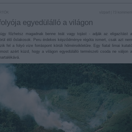
ÖRTÖK
vízpart
|
73
kommen
folyója egyedülálló a világon
úgy főzhetsz magadnak benne teát vagy tojást - adják az eligazítást 
körül élő őslakosok. Peru érdekes képződménye régóta ismert, csak azt ne
ik fel a folyó vize forráspont körüli hőmérsékletűre. Egy fiatal limai kutat
 most azért küzd, hogy a világon egyedülálló természeti csoda ne váljon 
martalékává.