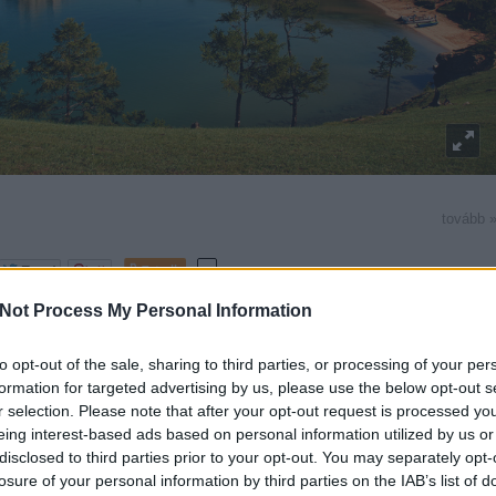
tovább 
Tetszik
0
Not Process My Personal Information
ia
Bajkál-tó
to opt-out of the sale, sharing to third parties, or processing of your per
formation for targeted advertising by us, please use the below opt-out s
r selection. Please note that after your opt-out request is processed y
BAT
vízpart
|
1
kommen
eing interest-based ads based on personal information utilized by us or
het Dánia legmenőbb közösségi tere
disclosed to third parties prior to your opt-out. You may separately opt-
losure of your personal information by third parties on the IAB’s list of