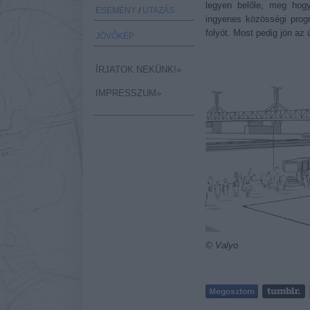
legyen belőle, meg hog
ESEMÉNY
/
UTAZÁS
ingyenes közösségi prog
folyót. Most pedig jön az 
JÖVŐKÉP
ÍRJATOK NEKÜNK!»
IMPRESSZUM»
© Valyo