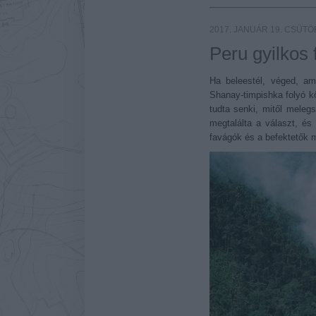
2017. JANUÁR 19. CSÜT
Peru gyilkos 
Ha beleestél, véged, am
Shanay-timpishka
folyó 
tudta senki, mitől melegsz
megtalálta a választ, és
favágók és a befektetők 