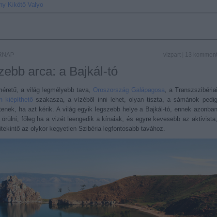
ny
Kikötő
Valyo
ÁRNAP
vízpart
|
13
kommen
zebb arca: a Bajkál-tó
retű, a világ legmélyebb tava,
Oroszország Galápagosa
, a Transzszibéria
 kiépíthető
szakasza, a vízéből inni lehet, olyan tiszta, a sámánok pedi
tenek, ha azt kérik. A világ egyik legszebb helye a Bajkál-tó, ennek azonba
örülni, főleg ha a vizét leengedik a kínaiak, és egyre kevesebb az aktivista
Kitekintő az olykor kegyetlen Szibéria legfontosabb tavához.