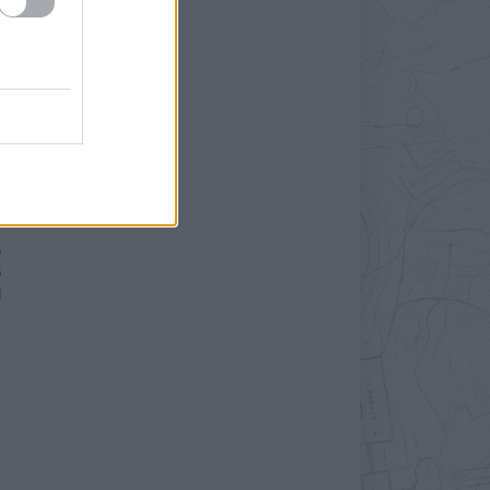
t
i
e
ő
d
»