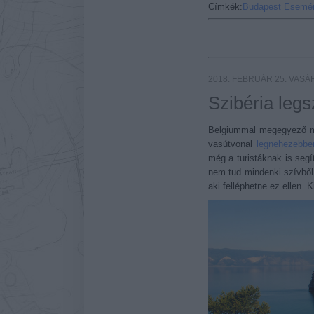
Címkék:
Budapest
Esemé
2018. FEBRUÁR 25. VAS
Szibéria legs
Belgiummal megegyező mé
vasútvonal
legnehezebben
még a turistáknak is segí
nem tud mindenki szívből 
aki felléphetne ez ellen. 