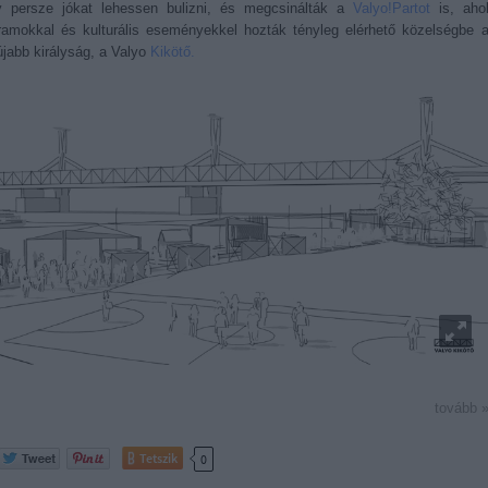
y persze jókat lehessen bulizni, és megcsinálták a
Valyo!Partot
is, aho
ramokkal és kulturális eseményekkel hozták tényleg elérhető közelségbe 
újabb királyság, a Valyo
Kikötő.
tovább 
Tetszik
0