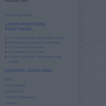
művészet, bármi.
l
a
Select Language
▼
LEGOLVASOTTABB
POSZTJAINK
Peru gyilkos folyója egyedülálló a világon
Meddig tart az építészek felelőssége?
Az Ördög úszómedencéje
10 meghökkentő vízi állat
Eshima Ohashi híd - túl meredek vagy
mégse?
KEDVENC OLDALAINK
Valyo
Dunai Szigetek
»
Építészfórum
Lakóhajó Budapesten
Urbanista