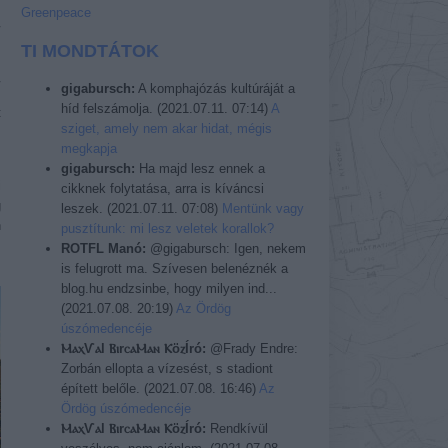
Greenpeace
TI MONDTÁTOK
gigabursch:
A komphajózás kultúráját a
híd felszámolja.
(
2021.07.11. 07:14
)
A
t
sziget, amely nem akar hidat, mégis
megkapja
gigabursch:
Ha majd lesz ennek a
i
cikknek folytatása, arra is kíváncsi
g
leszek.
(
2021.07.11. 07:08
)
Mentünk vagy
n
pusztítunk: mi lesz veletek korallok?
,
ROTFL Manó:
@gigabursch: Igen, nekem
is felugrott ma. Szívesen belenéznék a
blog.hu endzsinbe, hogy milyen ind...
(
2021.07.08. 20:19
)
Az Ördög
úszómedencéje
ⲘⲁⲭѴⲁl ⲂⲓrⲥⲁⲘⲁⲛ ⲔöⲍÍró:
@Frady Endre:
Zorbán ellopta a vízesést, s stadiont
épített belőle.
(
2021.07.08. 16:46
)
Az
Ördög úszómedencéje
ⲘⲁⲭѴⲁl ⲂⲓrⲥⲁⲘⲁⲛ ⲔöⲍÍró:
Rendkívül