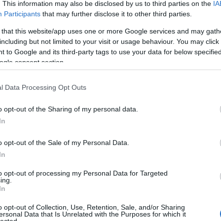
. This information may also be disclosed by us to third parties on the
IA
n jártak a
fenntarthatóság eszméjének elterjesztésében
. De nemcsa
Participants
that may further disclose it to other third parties.
al, mint itthon, hanem évről évre tesznek is azért, hogy zöldítsék 
öbb energiát termeljenek szemétből, egyszóval közelebb kerüljenek a karbon
 that this website/app uses one or more Google services and may gath
y olyan erőművet mutatunk meg, amely körül vígan sétálgatnak és síelnek
including but not limited to your visit or usage behaviour. You may click 
konyabb
hulladékégetője.
 to Google and its third-party tags to use your data for below specifi
ogle consent section.
l Data Processing Opt Outs
o opt-out of the Sharing of my personal data.
In
o opt-out of the Sale of my Personal Data.
In
to opt-out of processing my Personal Data for Targeted
ing.
In
o opt-out of Collection, Use, Retention, Sale, and/or Sharing
ersonal Data that Is Unrelated with the Purposes for which it
lected.