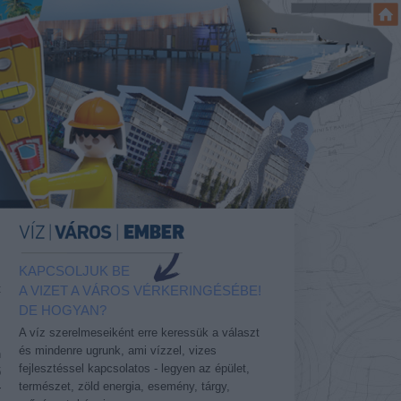
KAPCSOLJUK BE
t
A VIZET A VÁROS VÉRKERINGÉSÉBE!
DE HOGYAN?
A víz szerelmeseiként erre keressük a választ
és mindenre ugrunk, ami vízzel, vizes
n
fejlesztéssel kapcsolatos - legyen az épület,
ő
természet, zöld energia, esemény, tárgy,
r