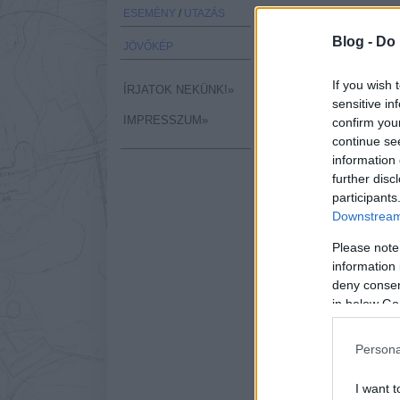
ESEMÉNY
/
UTAZÁS
A dánok mindig is éle
hangzatos jelmondatokk
Blog -
Do 
JÖVŐKÉP
közlekedést, hogy minél t
semlegességhez. Most eg
If you wish 
ÍRJATOK NEKÜNK!»
és amely a világ
leghaté
sensitive in
IMPRESSZUM»
confirm you
continue se
information 
further disc
participants
Downstream 
Please note
information 
deny consent
in below Go
Persona
I want t