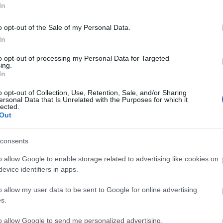
In
bb környezetvédelmi projektje
tovább 
o opt-out of the Sale of my Personal Data.
In
Tetszik
0
to opt-out of processing my Personal Data for Targeted
ing.
tett környezet
BIG
Battersea
Bjarke Ingels
In
o opt-out of Collection, Use, Retention, Sale, and/or Sharing
ersonal Data that Is Unrelated with the Purposes for which it
lected.
Out
vízpart
|
4
kommen
 legnagyobb vizes központja
consents
ináv testvére: egy éve számoltunk be a Tisza-tavi Ökocentrumról, mel
o allow Google to enable storage related to advertising like cookies on
svízi akváriuma
, most Észak-Európa legnagyobb vizes központját, 
evice identifiers in apps.
t
(Den Blå Planet) mutatjuk be, ahol mintegy 20 ezer hal és egyéb vízi álla
egnyitását a Víz Világnapjára (március 22.) időzítették.
o allow my user data to be sent to Google for online advertising
s.
tovább 
to allow Google to send me personalized advertising.