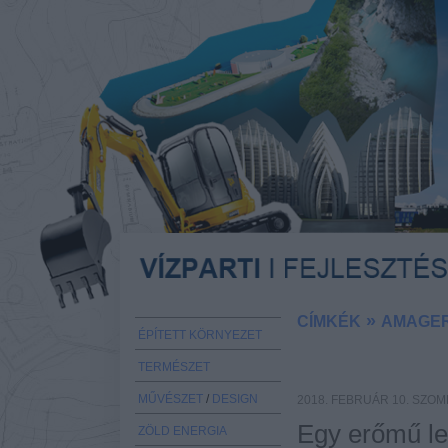
»
CÍMKÉK
AMAGE
ÉPÍTETT KÖRNYEZET
TERMÉSZET
MŰVÉSZET
/
DESIGN
2018. FEBRUÁR 10. SZOM
Egy erőmű le
ZÖLD ENERGIA