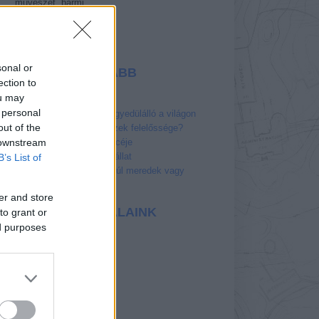
művészet, bármi.
k
a
Select Language
▼
-
,
sonal or
LEGOLVASOTTABB
ection to
POSZTJAINK
ou may
 personal
Peru gyilkos folyója egyedülálló a világon
out of the
Meddig tart az építészek felelőssége?
 downstream
Az Ördög úszómedencéje
10 meghökkentő vízi állat
B’s List of
Eshima Ohashi híd - túl meredek vagy
mégse?
er and store
KEDVENC OLDALAINK
to grant or
ed purposes
Valyo
Dunai Szigetek
Építészfórum
Lakóhajó Budapesten
Urbanista