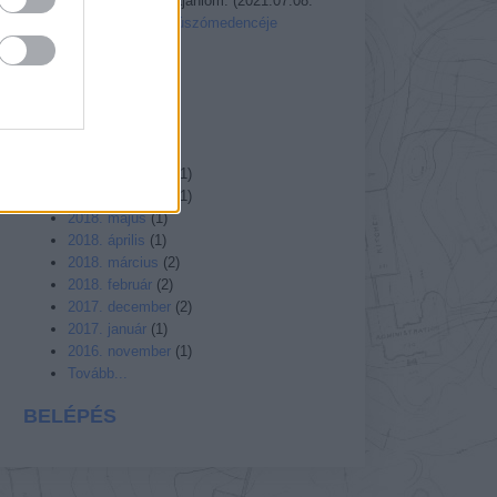
veszélyes, nem ajánlom.
(
2021.07.08.
16:45
)
Az Ördög úszómedencéje
Utolsó 20
A MÚLT
2021. április
(
1
)
2019. július
(
1
)
2018. december
(
1
)
2018. november
(
1
)
2018. május
(
1
)
2018. április
(
1
)
2018. március
(
2
)
2018. február
(
2
)
2017. december
(
2
)
2017. január
(
1
)
2016. november
(
1
)
Tovább...
BELÉPÉS