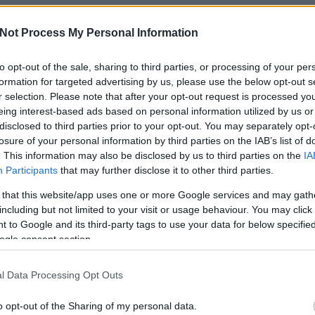
n jártak a
fenntarthatóság eszméjének elterjesztésében
. De nemcsa
al, mint itthon, hanem évről évre tesznek is azért, hogy zöldítsék 
Not Process My Personal Information
öbb energiát termeljenek szemétből, egyszóval közelebb kerüljenek a karbon
y olyan erőművet mutatunk meg, amely körül vígan sétálgatnak és síelnek
to opt-out of the sale, sharing to third parties, or processing of your per
konyabb
hulladékégetője.
formation for targeted advertising by us, please use the below opt-out s
r selection. Please note that after your opt-out request is processed y
eing interest-based ads based on personal information utilized by us or
disclosed to third parties prior to your opt-out. You may separately opt-
losure of your personal information by third parties on the IAB’s list of
. This information may also be disclosed by us to third parties on the
IA
Participants
that may further disclose it to other third parties.
 that this website/app uses one or more Google services and may gath
including but not limited to your visit or usage behaviour. You may click 
 to Google and its third-party tags to use your data for below specifi
ogle consent section.
l Data Processing Opt Outs
o opt-out of the Sharing of my personal data.