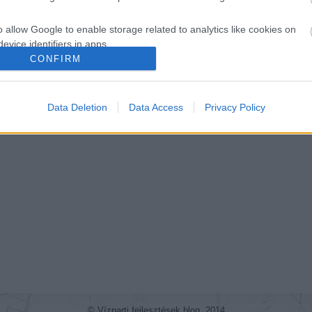
Tetszik
0
o allow Google to enable storage related to analytics like cookies on
ága
Épület
Poroszló
Akvárium
Amager
Blue Planet
evice identifiers in apps.
CONFIRM
o allow Google to enable storage related to functionality of the website
Data Deletion
Data Access
Privacy Policy
o allow Google to enable storage related to personalization.
o allow Google to enable storage related to security, including
cation functionality and fraud prevention, and other user protection.
© Vízparti fejlesztések blog, 2014