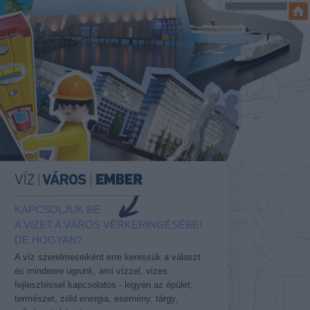
KAPCSOLJUK BE
A VIZET A VÁROS VÉRKERINGÉSÉBE!
DE HOGYAN?
A víz szerelmeseiként erre keressük a választ
és mindenre ugrunk, ami vízzel, vizes
t
fejlesztéssel kapcsolatos - legyen az épület,
természet, zöld energia, esemény, tárgy,