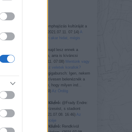
Greenpeace
TI MONDTÁTOK
»
gigabursch:
A komphajózás kultúráját a
híd felszámolja.
(
2021.07.11. 07:14
)
A
sziget, amely nem akar hidat, mégis
megkapja
gigabursch:
Ha majd lesz ennek a
cikknek folytatása, arra is kíváncsi
leszek.
(
2021.07.11. 07:08
)
Mentünk vagy
pusztítunk: mi lesz veletek korallok?
t
ROTFL Manó:
@gigabursch: Igen, nekem
is felugrott ma. Szívesen belenéznék a
blog.hu endzsinbe, hogy milyen ind...
(
2021.07.08. 20:19
)
Az Ördög
y
úszómedencéje
a
ⲘⲁⲭѴⲁl ⲂⲓrⲥⲁⲘⲁⲛ ⲔöⲍÍró:
@Frady Endre:
t
Zorbán ellopta a vízesést, s stadiont
épített belőle.
(
2021.07.08. 16:46
)
Az
Ördög úszómedencéje
»
ⲘⲁⲭѴⲁl ⲂⲓrⲥⲁⲘⲁⲛ ⲔöⲍÍró:
Rendkívül