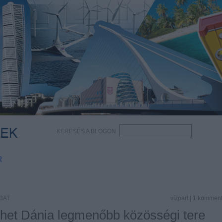
KERESÉS A BLOGON
R
BAT
vízpart
|
1
kommen
het Dánia legmenőbb közösségi tere