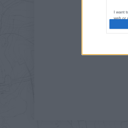
I want t
Címkék:
Tisza-tó
Koppenh
web or d
I want t
or app.
I want t
I want t
authenti