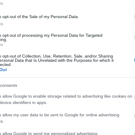
In
o opt-out of the Sale of my Personal Data.
In
to opt-out of processing my Personal Data for Targeted
ing.
In
o opt-out of Collection, Use, Retention, Sale, and/or Sharing
ersonal Data that Is Unrelated with the Purposes for which it
lected.
Out
consents
o allow Google to enable storage related to advertising like cookies on
evice identifiers in apps.
o allow my user data to be sent to Google for online advertising
s.
to allow Google to send me personalized advertising.