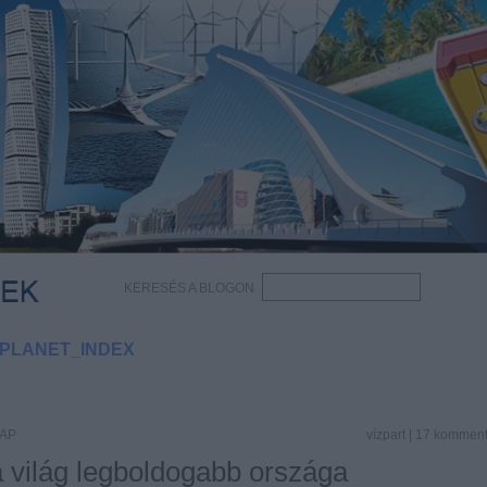
KERESÉS A BLOGON
PLANET_INDEX
NAP
vízpart
|
17
kommen
a világ legboldogabb országa