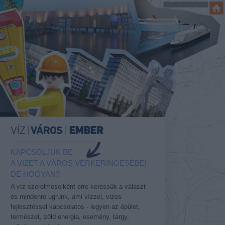
KAPCSOLJUK BE
A VIZET A VÁROS VÉRKERINGÉSÉBE!
DE HOGYAN?
A víz szerelmeseiként erre keressük a választ
és mindenre ugrunk, ami vízzel, vizes
t
fejlesztéssel kapcsolatos - legyen az épület,
természet, zöld energia, esemény, tárgy,