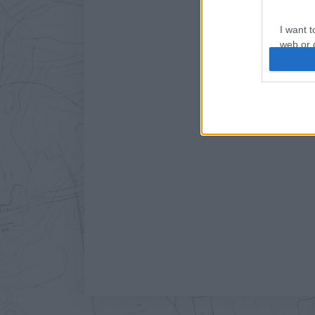
I want t
web or d
I want t
or app.
I want t
I want t
authenti