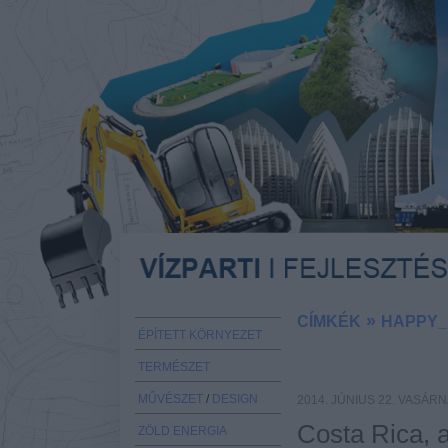
»
CÍMKÉK
HAPPY_
ÉPÍTETT KÖRNYEZET
TERMÉSZET
MŰVÉSZET
/
DESIGN
2014. JÚNIUS 22. VASÁR
Costa Rica, 
ZÖLD ENERGIA