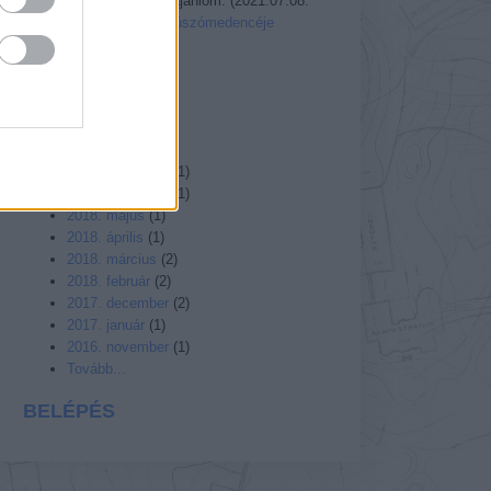
veszélyes, nem ajánlom.
(
2021.07.08.
16:45
)
Az Ördög úszómedencéje
Utolsó 20
A MÚLT
2021. április
(
1
)
2019. július
(
1
)
2018. december
(
1
)
2018. november
(
1
)
2018. május
(
1
)
2018. április
(
1
)
2018. március
(
2
)
2018. február
(
2
)
2017. december
(
2
)
2017. január
(
1
)
2016. november
(
1
)
Tovább...
BELÉPÉS