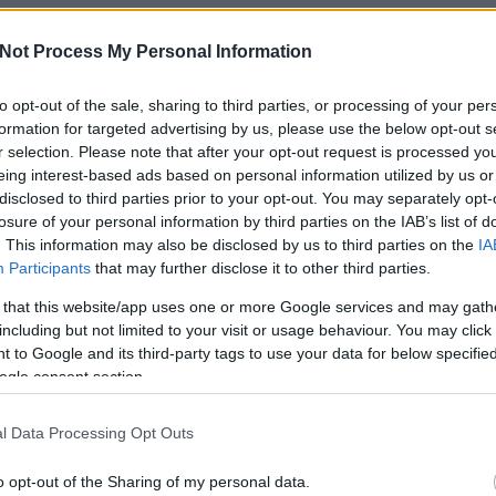
rúgó csapatok szenvednek vagy éppen már ki is estek a labdarúg
 egy kicsi, mindössze 4.5 millió lakóval bíró ország, amelynek lelkes csapat
Not Process My Personal Information
legjobb 16 válogatott közé. Costa Rica a világ legboldogabb országa, és ne
to opt-out of the sale, sharing to third parties, or processing of your per
formation for targeted advertising by us, please use the below opt-out s
s a természet szeretete jellemzi az országot
r selection. Please note that after your opt-out request is processed y
eing interest-based ads based on personal information utilized by us or
tovább 
disclosed to third parties prior to your opt-out. You may separately opt-
losure of your personal information by third parties on the IAB’s list of
Tetszik
0
. This information may also be disclosed by us to third parties on the
IA
Participants
that may further disclose it to other third parties.
ás
Costa Rica
Happy Planet Index
NEF
 that this website/app uses one or more Google services and may gath
including but not limited to your visit or usage behaviour. You may click 
 to Google and its third-party tags to use your data for below specifi
ogle consent section.
l Data Processing Opt Outs
o opt-out of the Sharing of my personal data.