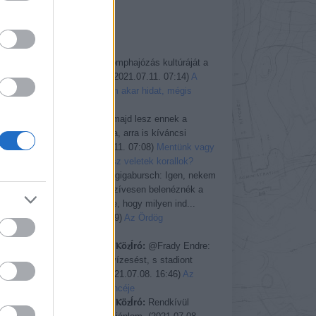
Greenpeace
TI MONDTÁTOK
gigabursch:
A komphajózás kultúráját a
híd felszámolja.
(
2021.07.11. 07:14
)
A
sziget, amely nem akar hidat, mégis
megkapja
gigabursch:
Ha majd lesz ennek a
cikknek folytatása, arra is kíváncsi
leszek.
(
2021.07.11. 07:08
)
Mentünk vagy
pusztítunk: mi lesz veletek korallok?
ROTFL Manó:
@gigabursch: Igen, nekem
is felugrott ma. Szívesen belenéznék a
blog.hu endzsinbe, hogy milyen ind...
(
2021.07.08. 20:19
)
Az Ördög
úszómedencéje
ⲘⲁⲭѴⲁl ⲂⲓrⲥⲁⲘⲁⲛ ⲔöⲍÍró:
@Frady Endre:
Zorbán ellopta a vízesést, s stadiont
épített belőle.
(
2021.07.08. 16:46
)
Az
Ördög úszómedencéje
ⲘⲁⲭѴⲁl ⲂⲓrⲥⲁⲘⲁⲛ ⲔöⲍÍró:
Rendkívül