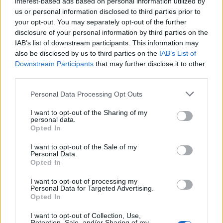
interest-based ads based on personal information utilized by
us or personal information disclosed to third parties prior to
your opt-out. You may separately opt-out of the further
disclosure of your personal information by third parties on the
IAB’s list of downstream participants. This information may
also be disclosed by us to third parties on the
IAB’s List of
Downstream Participants
that may further disclose it to other
third parties.
Please note that this website/app uses one or more Google
Personal Data Processing Opt Outs
services and may gather and store information including but
not limited to your visit or usage behaviour. You may click to
I want to opt-out of the Sharing of my
personal data.
grant or deny consent to Google and its third-party tags to
Opted In
Mi lesz az Amazonas vad
use your data for below specified purposes in below Google
indiánjaival?
consent section.
I want to opt-out of the Sale of my
Personal Data.
Opted In
vízpart
•
2015. március 20.
2
I want to opt-out of processing my
Az Amazonas mélyén számos olyan törzs él, amely
Personal Data for Targeted Advertising.
Opted In
halászó-vadászó életmódjával kimaradt a
civilizációból és a globalizációból, azonban ...
I want to opt-out of Collection, Use,
Retention, Sale, and/or Sharing of my