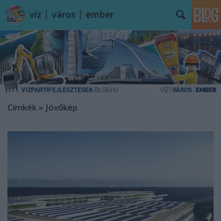
víz │ város │ ember
Címkék
»
Jövőkép