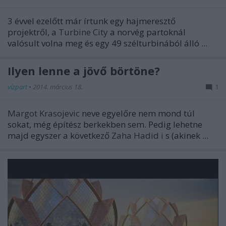
3 évvel ezelőtt már írtunk egy hajmeresztő
projektről, a
Turbine City
a norvég partoknál
valósult volna meg és egy 49 szélturbinából álló ...
Ilyen lenne a jövő börtöne?
vízpart
•
2014. március 18.
1
Margot Krasojevic
neve egyelőre nem mond túl
sokat, még építész berkekben sem. Pedig lehetne
majd egyszer a következő
Zaha Hadid
i
s (akinek ...