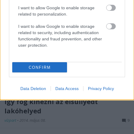
I want to allow Google to enable storage
related to personalization.
I want to allow Google to enable storage
Egy ország, amit elsüllyeszt a
related to security, including authentication
functionality and fraud prevention, and other
klímaváltozás?
user protection.
vízpart
•
2014. október 23.
2
A mindössze 100 ezer lakosú
Kiribati
az Egyenlítő
CONFIRM
mentén helyezkedik el,
félúton
az amerikai és
ausztrál kontinens között. A 33 korallszigetből ...
Data Deletion
Data Access
Privacy Policy
Így fog kinézni az elsüllyedt
lakóhelyed
vízpart
•
2014. május 08.
9