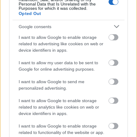
Personal Data that Is Unrelated with the
Kettészakad Florida?
Purposes for which it was collected.
Opted Out
vízpart
•
2014. október 29.
3
Google consents
Környezetvédelmi nemtörődömség miatt
I want to allow Google to enable storage
kettészakad Florida? Ezt találgatják azok, akik nem
related to advertising like cookies on web or
tartják alapból őrültségnek a példátlan ötletet.
device identifiers in apps.
...
I want to allow my user data to be sent to
Google for online advertising purposes.
I want to allow Google to send me
personalized advertising.
I want to allow Google to enable storage
related to analytics like cookies on web or
device identifiers in apps.
I want to allow Google to enable storage
related to functionality of the website or app.