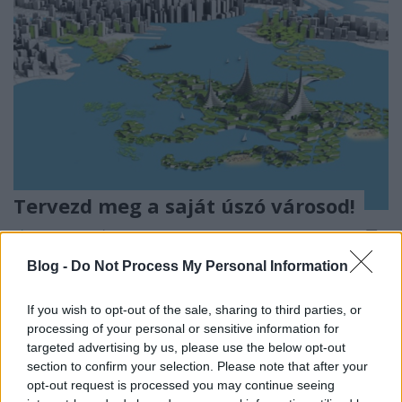
Tervezd meg a saját úszó városod!
vízpart
•
2015. március 24.
0
Blog -
Do Not Process My Personal Information
Ha már nem elég ütős az
úszó hotel
és nem elég
elgondolkodtató az
úszó atomerőmű
ötlete, mi más
If you wish to opt-out of the sale, sharing to third parties, or
jöhetne, mint az a most még eléggé ...
processing of your personal or sensitive information for
targeted advertising by us, please use the below opt-out
section to confirm your selection. Please note that after your
opt-out request is processed you may continue seeing