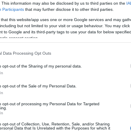
. This information may also be disclosed by us to third parties on the
IA
Participants
that may further disclose it to other third parties.
 that this website/app uses one or more Google services and may gath
including but not limited to your visit or usage behaviour. You may click 
 to Google and its third-party tags to use your data for below specifi
ogle consent section.
l Data Processing Opt Outs
o opt-out of the Sharing of my personal data.
e tényleg vérvörös
In
tovább 
o opt-out of the Sale of my Personal Data.
Tetszik
0
In
Sea Shepherd
Taidzsi
Delfinvadászat
The Cove
Ric OBarry
to opt-out of processing my Personal Data for Targeted
ing.
In
o opt-out of Collection, Use, Retention, Sale, and/or Sharing
ersonal Data that Is Unrelated with the Purposes for which it
EK
vízpart
|
kommen