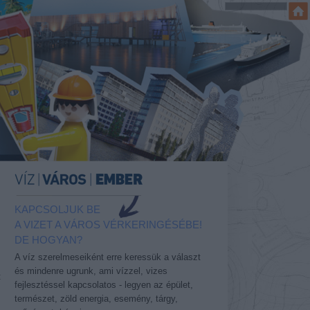
KAPCSOLJUK BE
A VIZET A VÁROS VÉRKERINGÉSÉBE!
DE HOGYAN?
A víz szerelmeseiként erre keressük a választ
és mindenre ugrunk, ami vízzel, vizes
t
fejlesztéssel kapcsolatos - legyen az épület,
természet, zöld energia, esemény, tárgy,