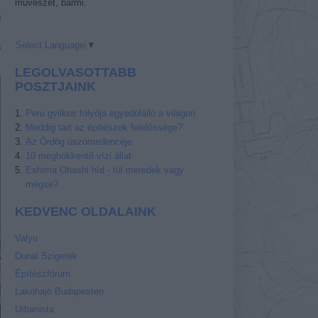
művészet, bármi.
ű
A
Select Language
▼
a
LEGOLVASOTTABB
POSZTJAINK
Peru gyilkos folyója egyedülálló a világon
Meddig tart az építészek felelőssége?
Az Ördög úszómedencéje
10 meghökkentő vízi állat
Eshima Ohashi híd - túl meredek vagy
mégse?
KEDVENC OLDALAINK
Valyo
Dunai Szigetek
Építészfórum
Lakóhajó Budapesten
Urbanista