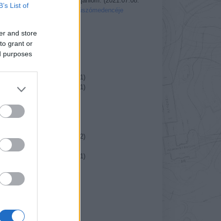
veszélyes, nem ajánlom.
(
2021.07.08.
B’s List of
16:45
)
Az Ördög úszómedencéje
Utolsó 20
er and store
A MÚLT
to grant or
ed purposes
2021. április
(
1
)
2019. július
(
1
)
2018. december
(
1
)
2018. november
(
1
)
2018. május
(
1
)
2018. április
(
1
)
2018. március
(
2
)
2018. február
(
2
)
»
2017. december
(
2
)
2017. január
(
1
)
2016. november
(
1
)
Tovább...
BELÉPÉS
t