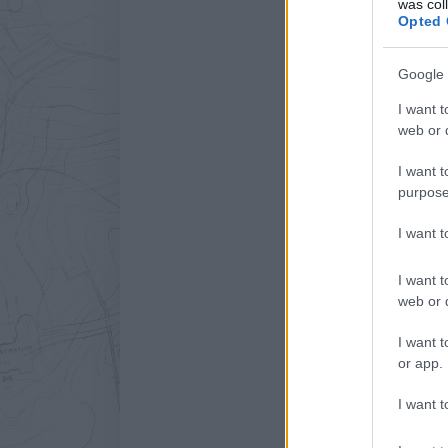
was col
Opted 
A fa, amely t
A
Víz Világnapja
alkalmáb
Google 
Két éve Japánban hatalm
I want t
lerombolva. A tengerpart m
web or d
19 ezer áldozat emlékműv
I want t
purpose
I want 
I want t
web or d
I want t
or app.
I want t