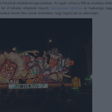
ta Fesztivál eredetével kapcsolatban. Az egyik verzió a 800-as években kitör
fel. A felkelés elfojtását irányító
Tamuramaro tábornok
és hadserege nag
utákat hozott létre annak érdekében, hogy legyőzzék az ellenséget.