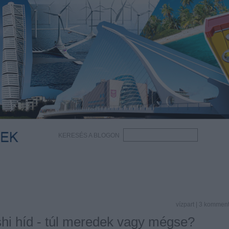
KERESÉS A BLOGON
vízpart
|
3
kommen
i híd - túl meredek vagy mégse?