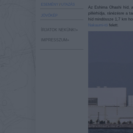
ESEMÉNY
/
UTAZÁS
Az Eshima Ohashi híd, a
pillérhídja, ránézésre a 
JÖVŐKÉP
híd mindössze 1,7 km ho
Nakaumi-tó
felett.
ÍRJATOK NEKÜNK!»
IMPRESSZUM»