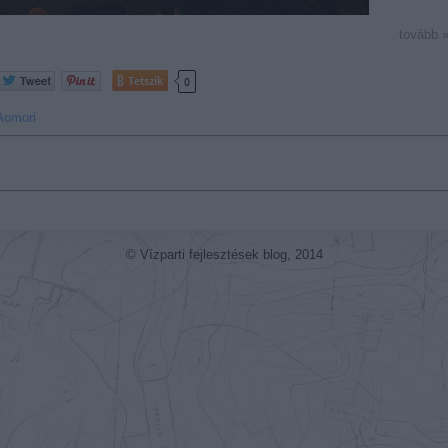
tovább 
Tetszik
0
Aomori
© Vízparti fejlesztések blog, 2014