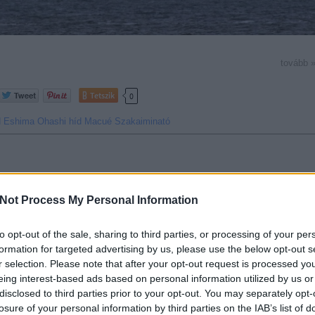
tovább 
Tetszik
0
d
Eshima Ohashi híd
Macué
Szakaiminató
EDD
vízpart
|
5
kommen
Not Process My Personal Information
si a brutalitás szimbóluma
to opt-out of the sale, sharing to third parties, or processing of your per
tne egy Oscar-díjas film főszereplője lenni? A japán Taidzsi (Taiji) azonba
formation for targeted advertising by us, please use the below opt-out s
írnévre számított, amikor 2009-ben a „The Cove” (Az Öböl) c. dokumentumfil
r selection. Please note that after your opt-out request is processed y
e. Az viszont biztos, hogy az egyik legbrutálisabb öldöklésről van szó, ami
eing interest-based ads based on personal information utilized by us or
lkövethet, bár a japánok szerint ez teljesen természetes és a nyugat
disclosed to third parties prior to your opt-out. You may separately opt-
rtáján kellene sepregetni.
losure of your personal information by third parties on the IAB’s list of