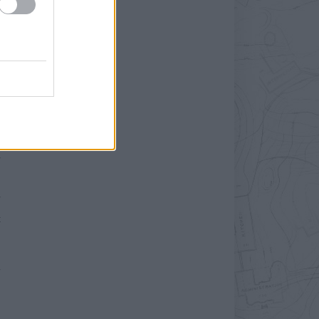
»
t
n
v
,