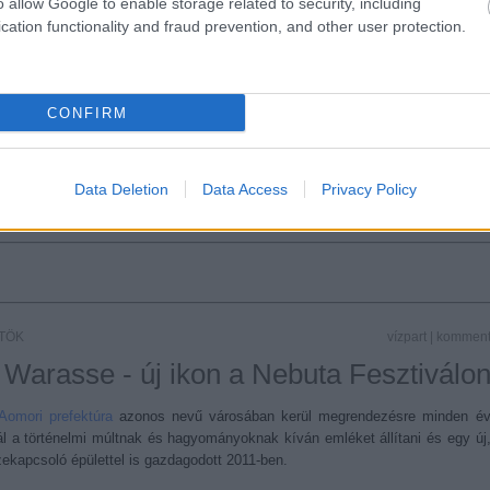
o allow Google to enable storage related to security, including
cation functionality and fraud prevention, and other user protection.
CONFIRM
tovább 
Tetszik
0
Data Deletion
Data Access
Privacy Policy
Víz Világnapja
Cunami
RTÖK
vízpart
|
kommen
 Warasse - új ikon a Nebuta Fesztiválo
Aomori prefektúra
azonos nevű városában kerül megrendezésre minden é
ál a történelmi múltnak és hagyományoknak kíván emléket állítani és egy új
zekapcsoló épülettel is gazdagodott 2011-ben.