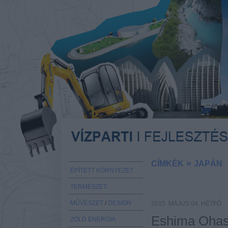
»
CÍMKÉK
JAPÁN
ÉPÍTETT KÖRNYEZET
TERMÉSZET
MŰVÉSZET
/
DESIGN
2015. MÁJUS 04. HÉTFŐ
Eshima Ohash
ZÖLD ENERGIA