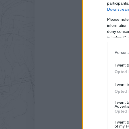
participants
Downstream 
Please note
information 
deny consent
in below Go
Persona
I want t
A halászfalu, melynek öbl
Opted 
I want t
Opted 
Címkék:
Japán
Természet
I want 
Advertis
Opted 
I want t
of my P
2013. MÁRCIUS 22. PÉNT