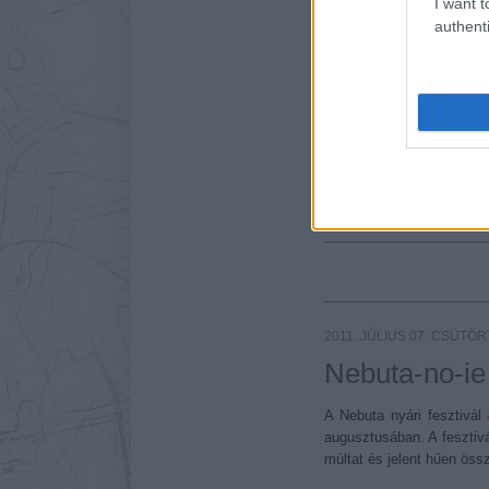
I want t
authenti
Címkék:
Japán
Természet
2011. JÚLIUS 07. CSÜTÖ
Nebuta-no-ie
A Nebuta nyári fesztivál
augusztusában. A fesztiv
múltat és jelent hűen öss