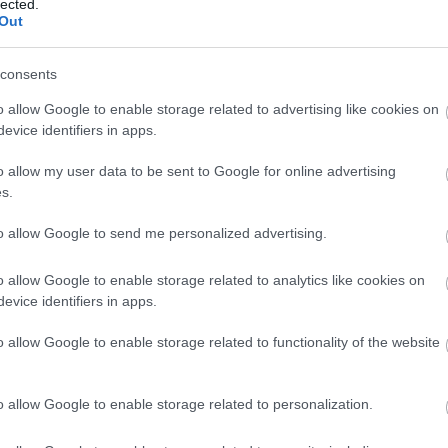
lected.
Out
úlélte a cunamit
ól most nem sokkoló statisztikákat hoztunk, hanem egy igazi vizes túlélőt
consents
as földrengés és szökőár pusztított,
Rikuzentakata
városát szinte teljese
o allow Google to enable storage related to advertising like cookies on
entén álló 70 ezer fából egy élte túl a katasztrófát, mára emlékmű lett belőle
evice identifiers in apps.
e.
o allow my user data to be sent to Google for online advertising
s.
to allow Google to send me personalized advertising.
o allow Google to enable storage related to analytics like cookies on
evice identifiers in apps.
o allow Google to enable storage related to functionality of the website
o allow Google to enable storage related to personalization.