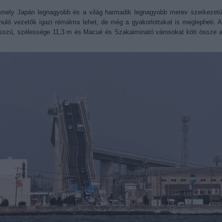
mely Japán legnagyobb és a világ harmadik legnagyobb merev szerkezet
tanuló vezetők igazi rémálma lehet, de még a gyakorlottakat is meglepheti. 
sszú, szélessége 11,3 m és Macué és Szakaiminató városokat köti össze 