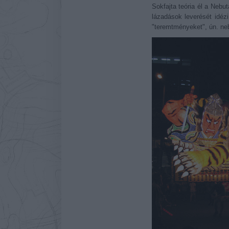
Sokfajta teória él a Nebu
lázadások leverését idézi 
"teremtményeket", ún. neb