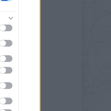
.
n
,