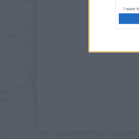
I want t
web or d
I want t
or app.
I want t
I want t
authenti