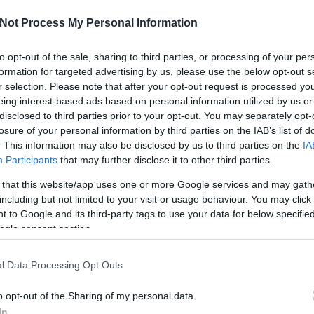
tér London előszobájában
- ezekkel a szavakkal aposztrofálta a Daily Mail 
Not Process My Personal Information
ter Parcs hotelhálózathoz tartozó
Woburn Forest
-et. A koncepció lényege
ő közepén madárcsicsergéssel, beláthatatlan mennyiségű szolgáltatással é
to opt-out of the sale, sharing to third parties, or processing of your per
sokban edződő polgároknak. A szálloda 2015-ben rangos díjat nyert.
formation for targeted advertising by us, please use the below opt-out s
r selection. Please note that after your opt-out request is processed y
 mint uszodának: fürdőzés 5200 m²-nyi területen
eing interest-based ads based on personal information utilized by us or
tovább 
disclosed to third parties prior to your opt-out. You may separately opt-
losure of your personal information by third parties on the IAB’s list of
Tetszik
0
. This information may also be disclosed by us to third parties on the
IA
ter Parcs Woburn Forest
MIPIM
Piet Derksen
Holder Mathias
Participants
that may further disclose it to other third parties.
 that this website/app uses one or more Google services and may gath
including but not limited to your visit or usage behaviour. You may click 
 to Google and its third-party tags to use your data for below specifi
ogle consent section.
l Data Processing Opt Outs
o opt-out of the Sharing of my personal data.
In