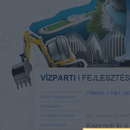
»
CÍMKÉK
PIET_D
ÉPÍTETT KÖRNYEZET
TERMÉSZET
MŰVÉSZET
/
DESIGN
2015. MÁRCIUS 16. HÉTF
Kapcsolj ki a
ZÖLD ENERGIA