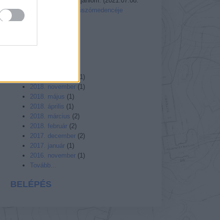
veszélyes, nem ajánlom.
(
2021.07.08.
16:45
)
Az Ördög úszómedencéje
Utolsó 20
A MÚLT
2021. április
(
1
)
2019. július
(
1
)
2018. december
(
1
)
2018. november
(
1
)
2018. május
(
1
)
2018. április
(
1
)
2018. március
(
2
)
2018. február
(
2
)
2017. december
(
2
)
2017. január
(
1
)
2016. november
(
1
)
Tovább...
BELÉPÉS