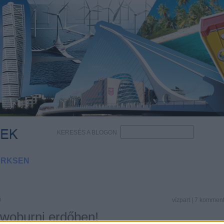
KERESÉS A BLOGON
ERKSEN
Ő
vízpart
|
7
kommen
 woburni erdőben!