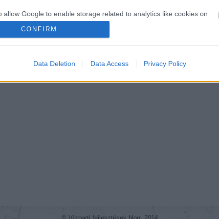
o allow Google to enable storage related to analytics like cookies on
evice identifiers in apps.
CONFIRM
o allow Google to enable storage related to functionality of the website
Data Deletion
Data Access
Privacy Policy
o allow Google to enable storage related to personalization.
o allow Google to enable storage related to security, including
cation functionality and fraud prevention, and other user protection.
© Vízparti fejlesztések blog, 2014