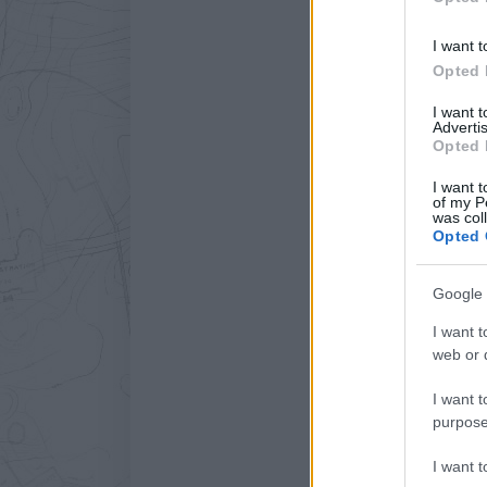
I want t
Opted 
I want 
Advertis
Opted 
I want t
of my P
was col
Opted 
Google 
I want t
web or d
I want t
purpose
I want 