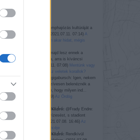
Greenpeace
TI MONDTÁTOK
gigabursch:
A komphajózás kultúráját a
híd felszámolja.
(
2021.07.11. 07:14
)
A
sziget, amely nem akar hidat, mégis
megkapja
gigabursch:
Ha majd lesz ennek a
cikknek folytatása, arra is kíváncsi
leszek.
(
2021.07.11. 07:08
)
Mentünk vagy
pusztítunk: mi lesz veletek korallok?
ROTFL Manó:
@gigabursch: Igen, nekem
is felugrott ma. Szívesen belenéznék a
blog.hu endzsinbe, hogy milyen ind...
(
2021.07.08. 20:19
)
Az Ördög
úszómedencéje
ⲘⲁⲭѴⲁl ⲂⲓrⲥⲁⲘⲁⲛ ⲔöⲍÍró:
@Frady Endre:
Zorbán ellopta a vízesést, s stadiont
épített belőle.
(
2021.07.08. 16:46
)
Az
Ördög úszómedencéje
ⲘⲁⲭѴⲁl ⲂⲓrⲥⲁⲘⲁⲛ ⲔöⲍÍró:
Rendkívül