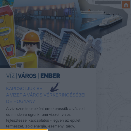
KAPCSOLJUK BE
A VIZET A VÁROS VÉRKERINGÉSÉBE!
DE HOGYAN?
A víz szerelmeseiként erre keressük a választ
és mindenre ugrunk, ami vízzel, vizes
t
fejlesztéssel kapcsolatos - legyen az épület,
természet, zöld energia, esemény, tárgy,