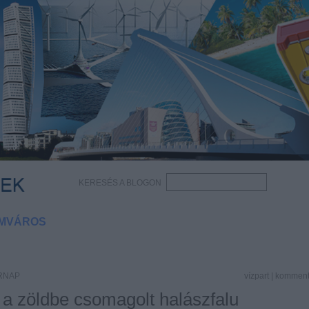
KERESÉS A BLOGON
MVÁROS
ÁRNAP
vízpart
|
kommen
a zöldbe csomagolt halászfalu