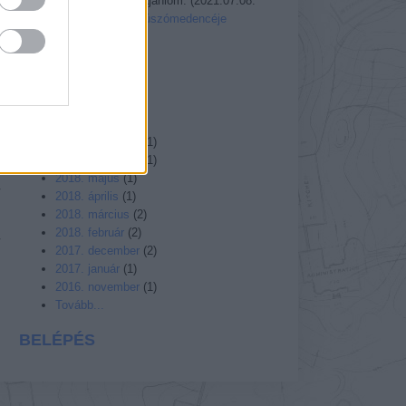
veszélyes, nem ajánlom.
(
2021.07.08.
16:45
)
Az Ördög úszómedencéje
Utolsó 20
A MÚLT
»
2021. április
(
1
)
2019. július
(
1
)
2018. december
(
1
)
2018. november
(
1
)
2018. május
(
1
)
2018. április
(
1
)
2018. március
(
2
)
2018. február
(
2
)
2017. december
(
2
)
2017. január
(
1
)
2016. november
(
1
)
Tovább...
BELÉPÉS