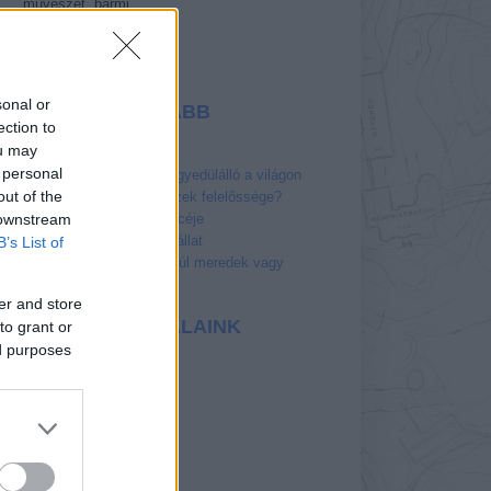
művészet, bármi.
t
a
Select Language
▼
a
sonal or
LEGOLVASOTTABB
ection to
POSZTJAINK
ou may
 personal
Peru gyilkos folyója egyedülálló a világon
out of the
Meddig tart az építészek felelőssége?
 downstream
Az Ördög úszómedencéje
10 meghökkentő vízi állat
B’s List of
Eshima Ohashi híd - túl meredek vagy
mégse?
er and store
KEDVENC OLDALAINK
to grant or
ed purposes
Valyo
Dunai Szigetek
Építészfórum
Lakóhajó Budapesten
Urbanista