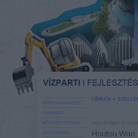
»
CÍMKÉK
SZELLE
ÉPÍTETT KÖRNYEZET
TERMÉSZET
MŰVÉSZET
/
DESIGN
2015. OKTÓBER 25. VAS
Houtou Wan, 
ZÖLD ENERGIA