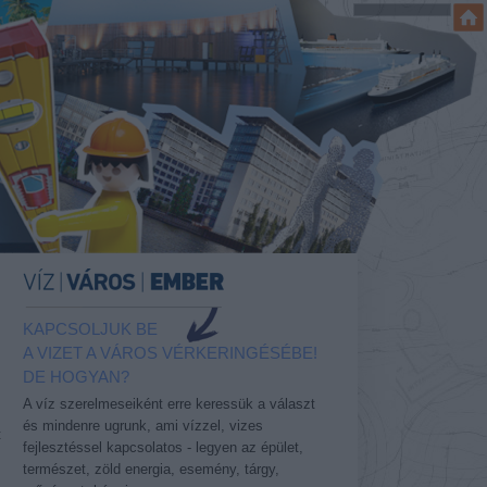
KAPCSOLJUK BE
A VIZET A VÁROS VÉRKERINGÉSÉBE!
DE HOGYAN?
A víz szerelmeseiként erre keressük a választ
és mindenre ugrunk, ami vízzel, vizes
t
fejlesztéssel kapcsolatos - legyen az épület,
természet, zöld energia, esemény, tárgy,