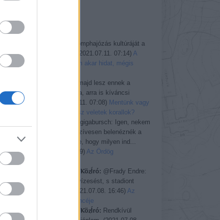
Greenpeace
TI MONDTÁTOK
gigabursch:
A komphajózás kultúráját a
híd felszámolja.
(
2021.07.11. 07:14
)
A
»
sziget, amely nem akar hidat, mégis
megkapja
gigabursch:
Ha majd lesz ennek a
cikknek folytatása, arra is kíváncsi
leszek.
(
2021.07.11. 07:08
)
Mentünk vagy
pusztítunk: mi lesz veletek korallok?
ROTFL Manó:
@gigabursch: Igen, nekem
is felugrott ma. Szívesen belenéznék a
blog.hu endzsinbe, hogy milyen ind...
t
(
2021.07.08. 20:19
)
Az Ördög
úszómedencéje
ⲘⲁⲭѴⲁl ⲂⲓrⲥⲁⲘⲁⲛ ⲔöⲍÍró:
@Frady Endre:
Zorbán ellopta a vízesést, s stadiont
n
épített belőle.
(
2021.07.08. 16:46
)
Az
e
Ördög úszómedencéje
z
ⲘⲁⲭѴⲁl ⲂⲓrⲥⲁⲘⲁⲛ ⲔöⲍÍró:
Rendkívül