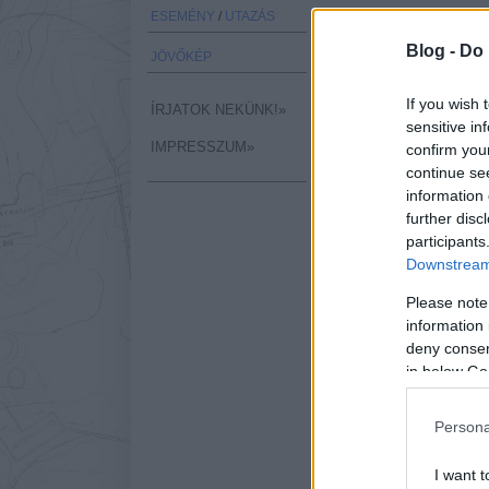
ESEMÉNY
/
UTAZÁS
Bár Kínát és városait soka
lélek sem lakik. A Sheng
Blog -
Do 
JÖVŐKÉP
azonban csak egy hely, a
zöld csoda jobban hangzi
If you wish 
ÍRJATOK NEKÜNK!»
sensitive in
IMPRESSZUM»
confirm you
continue se
information 
further disc
participants
Downstream 
Please note
information 
deny consent
in below Go
Persona
I want t