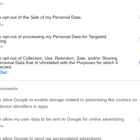
In
o opt-out of the Sale of my Personal Data.
ő
In
to opt-out of processing my Personal Data for Targeted
tovább 
ing.
In
Tetszik
0
o opt-out of Collection, Use, Retention, Sale, and/or Sharing
ersonal Data that Is Unrelated with the Purposes for which it
Szellemváros
Shengsi szigetek
Houtou Wan
lected.
Out
consents
vízpart
|
1
kommen
o allow Google to enable storage related to advertising like cookies on
 Manhattan Kínában?
evice identifiers in apps.
a koppintás világbajnokai, nemcsak autókat tudnak kiválóan másolni, de va
o allow my user data to be sent to Google for online advertising
lencéjük
és
Eiffel-tornyuk
is. A Wall Street felhőkarcolóiba azonban egyelőr
s.
A projekt tragikomikus és rámutat arra, mekkora probléma Kínában a
n gazdálkodása.
to allow Google to send me personalized advertising.