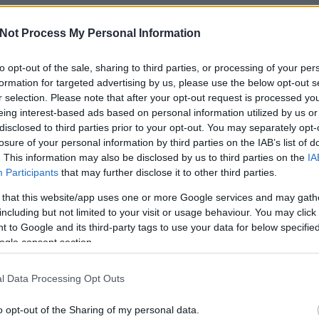
n a túlzsúfoltsággal párosítják, vannak olyan vidékei, ahol már egy teremtet
si szigetekhez tartozó Houtou Wan 50 éve még virágzó halászfalu volt, már
Not Process My Personal Information
hol a természet igazán kiélheti magát. Nevezhetjük szellemvárosnak, de 
k.
to opt-out of the sale, sharing to third parties, or processing of your per
formation for targeted advertising by us, please use the below opt-out s
r selection. Please note that after your opt-out request is processed y
eing interest-based ads based on personal information utilized by us or
disclosed to third parties prior to your opt-out. You may separately opt-
losure of your personal information by third parties on the IAB’s list of
. This information may also be disclosed by us to third parties on the
IA
Participants
that may further disclose it to other third parties.
 that this website/app uses one or more Google services and may gath
including but not limited to your visit or usage behaviour. You may click 
 to Google and its third-party tags to use your data for below specifi
ogle consent section.
l Data Processing Opt Outs
o opt-out of the Sharing of my personal data.