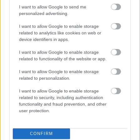
vízpart
•
2015. május 31.
0
I want to allow Google to send me
personalized advertising.
Lassan megérkezik az igazi nyár, eljön a tengerparti
I want to allow Google to enable storage
nyaralások, az úszás, búvárkodás és a
related to analytics like cookies on web or
balszerencséseknek a medúzacsípések ideje. Van ...
device identifiers in apps.
I want to allow Google to enable storage
related to functionality of the website or app.
I want to allow Google to enable storage
related to personalization.
I want to allow Google to enable storage
related to security, including authentication
functionality and fraud prevention, and other
user protection.
CONFIRM