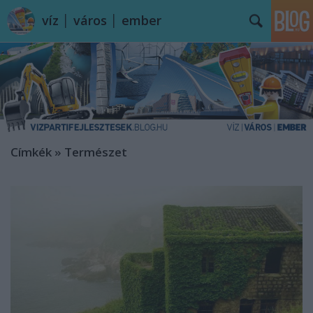
víz │ város │ ember
Címkék
»
Természet