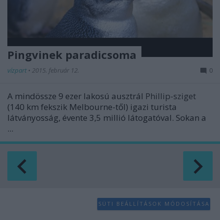
Pingvinek paradicsoma
vízpart
•
2015. február 12.
0
A mindössze 9 ezer lakosú ausztrál
Phillip-sziget
(140 km fekszik Melbourne-től) igazi turista
látványosság, évente 3,5 millió látogatóval. Sokan a
...
SÜTI BEÁLLÍTÁSOK MÓDOSÍTÁSA