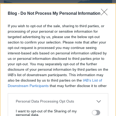
Blog -
Do Not Process My Personal Information
If you wish to opt-out of the sale, sharing to third parties, or
processing of your personal or sensitive information for
targeted advertising by us, please use the below opt-out
section to confirm your selection. Please note that after your
opt-out request is processed you may continue seeing
interest-based ads based on personal information utilized by
us or personal information disclosed to third parties prior to
your opt-out. You may separately opt-out of the further
disclosure of your personal information by third parties on the
Élet a szabadság öblében
IAB’s list of downstream participants. This information may
also be disclosed by us to third parties on the
IAB’s List of
vízpart
•
2015. június 18.
3
Downstream Participants
that may further disclose it to other
third parties.
Húsz évvel ezelőtt egy kanadai házaspár gondolt
Please note that this website/app uses one or more Google
Personal Data Processing Opt Outs
egyet és épített egy kisebb komplexumot magának a
services and may gather and store information including but
Vancouver-sziget egyik eldugott csücskében, ...
not limited to your visit or usage behaviour. You may click to
I want to opt-out of the Sharing of my
personal data.