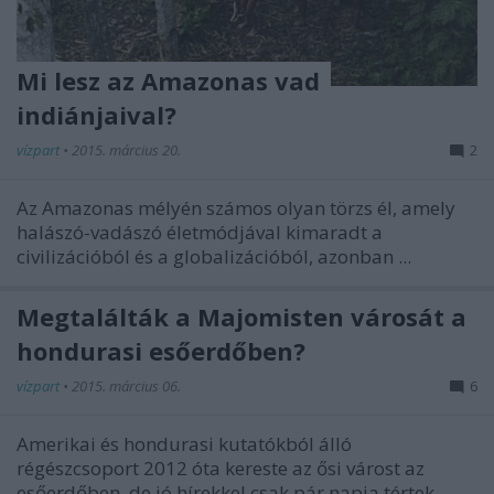
Mi lesz az Amazonas vad
indiánjaival?
vízpart
•
2015. március 20.
2
Az Amazonas mélyén számos olyan törzs él, amely
halászó-vadászó életmódjával kimaradt a
civilizációból és a globalizációból, azonban ...
Megtalálták a Majomisten városát a
hondurasi esőerdőben?
vízpart
•
2015. március 06.
6
Amerikai és hondurasi kutatókból álló
régészcsoport 2012 óta kereste az ősi várost az
esőerdőben, de jó hírekkel csak pár napja tértek