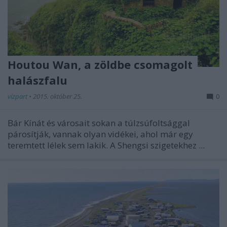
Houtou Wan, a zöldbe csomagolt
halászfalu
vízpart
•
2015. október 25.
0
Bár Kínát és városait sokan a túlzsúfoltsággal
párosítják, vannak olyan vidékei, ahol már egy
teremtett lélek sem lakik. A Shengsi szigetekhez ...