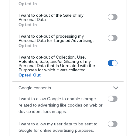
grant or deny consent to Google and its third-party tags to
Opted In
use your data for below specified purposes in below Google
consent section.
I want to opt-out of the Sale of my
Personal Data.
Opted In
I want to opt-out of processing my
Personal Data for Targeted Advertising.
Opted In
I want to opt-out of Collection, Use,
Retention, Sale, and/or Sharing of my
Personal Data that Is Unrelated with the
Purposes for which it was collected.
Opted Out
Google consents
I want to allow Google to enable storage
related to advertising like cookies on web or
device identifiers in apps.
I want to allow my user data to be sent to
Ongeim’l Tketau, a mikronéz csoda
Google for online advertising purposes.